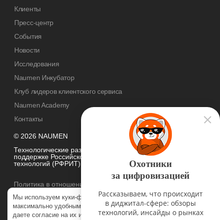
Клиенты
Пресс-центр
События
Новости
Исследования
Naumen Инкубатор
Клуб лидеров клиентского сервиса
Naumen Academy
Контакты
© 2026 NAUMEN
Технологические разработки осуществляются при грантовой
поддержке Российского фонда развития информационных
Охотники
технологий (РФРИТ)
за цифровизацией
Политика в отношении
обработки персональных данных
Рассказываем, что происходит
Мы используем куки-файлы, чтобы наш сайт был
в диджитал-сфере: обзоры
максимально удобным для вас. Нажимая «Согласен», вы
технологий, инсайды о рынках
даете согласие на их использование в соответствии с нашей