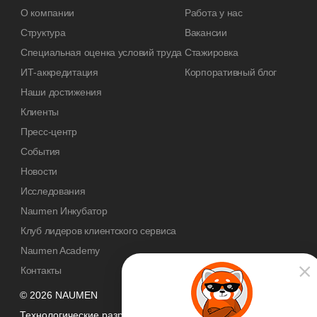
О компании
Работа у нас
Структура
Вакансии
Специальная оценка условий труда
Стажировка
ИТ-аккредитация
Корпоративный блог
Наши достижения
Клиенты
Пресс-центр
События
Новости
Исследования
Naumen Инкубатор
Клуб лидеров клиентского сервиса
Naumen Academy
Контакты
© 2026 NAUMEN
Технологические разработки осуществляются при грантовой