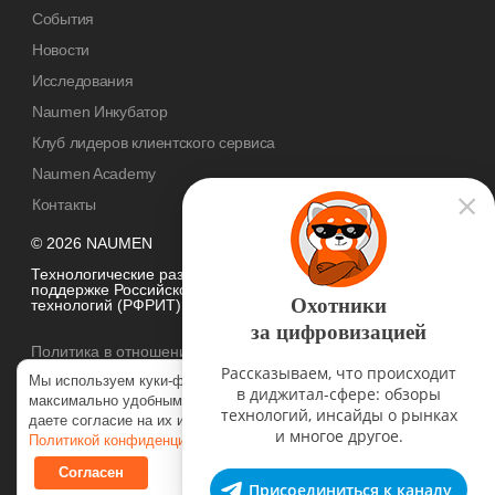
События
Новости
Исследования
Naumen Инкубатор
Клуб лидеров клиентского сервиса
Naumen Academy
Контакты
© 2026 NAUMEN
Технологические разработки осуществляются при грантовой
поддержке Российского фонда развития информационных
Охотники
технологий (РФРИТ)
за цифровизацией
Политика в отношении
обработки персональных данных
Рассказываем, что происходит
Мы используем куки-файлы, чтобы наш сайт был
в диджитал-сфере: обзоры
максимально удобным для вас. Нажимая «Согласен», вы
технологий, инсайды о рынках
даете согласие на их использование в соответствии с нашей
и многое другое.
Политикой конфиденциальности
.
Согласен
Присоединиться к каналу