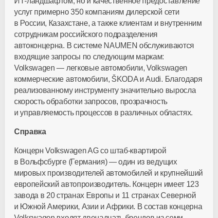
ИТ-ландшафтом
, но и качественное предоставление
услуг примерно 350 компаниям дилерской сети
в России, Казахстане, а также клиентам и внутренним
сотрудникам российского подразделения
автоконцерна. В системе NAUMEN обслуживаются
входящие запросы по следующим маркам:
Volkswagen — легковые автомобили, Volkswagen
коммерческие автомобили, ŠKODA и Audi. Благодаря
реализованному инструменту значительно выросла
скорость обработки запросов, прозрачность
и управляемость процессов в различных областях.
Справка
Концерн Volkswagen AG со
штаб-квартирой
в Вольфсбурге (Германия) — один из ведущих
мировых производителей автомобилей и крупнейший
европейский автопроизводитель. Концерн имеет 123
завода в 20 странах Европы и 11 странах Северной
и Южной Америки, Азии и Африки. В состав концерна
Volkswagen входят двенадцать брендов из семи