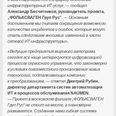
инфраструктурных
ИТ-услуг
, — сообщил
Александр Бесчетников, руководитель проекта,
„ФОЛЬКСВАГЕН Груп Рус“
. —
Основным
достижением мы считаем сокращение возможного
количества инцидентов и ошибок, которые могут
стать следствием вносимых изменений в части
сетевой
ИТ-инфраструктуры
».
«
Ведущие предприятия мирового автопрома
сегодня все чаще интересуются цифровизацией
процессов сервисного управления, что закономерно
в условиях повсеместного проникновения новых
технологий, подталкивающих компании
к преобразованиям
, — отметил
Дмитрий Рубин,
директор департамента систем автоматизации
ИТ и процессов обслуживания NAUMEN
.
—
Проект в московском филиале „ФОЛЬКСВАГЕН
Груп Рус“ не стоит на месте, а планомерно
развивается. Созданная нами гибкая система