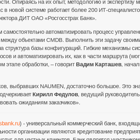
сти. Опираясь на их опыт, методологию и экспертизу 
с в новой системе работает более 200 ИТ-специалистов
ректора ДИТ ОАО «Росгосстрах Банк».
 самостоятельно автоматизировать процесс управлени
 между объектами CMDB. Выполнить эти задачу своими 
а структура базы конфигураций. Гибкие механизмы си
ов и автоматизировать их, как в части маршрута (workf
 этапе обработки, – говорит
Вадим Карташев
, нача
ов, выбравших NAUMEN, достаточно большое. Это значи
подчеркивает
Кирилл Федулов
, ведущий руководитель
твовать ожиданиям заказчиков».
gsbank.ru
) - универсальный коммерческий банк, входящ
ности организации являются кредитование предприяти
услуг для частных клиентов. Банк является участнико