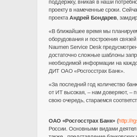
поддержку, вникая в наши потребно
проекту в намеченные сроки. Сейча
проекта
Андрей Бондарев
, замди
«В ближайшее время мы планируем
оборудования и построения связей
Naumen Service Desk предусмотрен
достаточно сложные шаблоны запрос
необходимой информации на каждом
ДИТ ОАО «Росгосстрах Банк».
«За последний год количество банк
от ИТ высокая, – нам доверяют, – 
свою очередь, стараемся соответс
ОАО «Росгосстрах Банк»
(
http://r
России. Основными видами деятель
также - представление банковских 