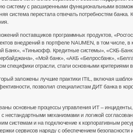
ую систему с расширенными функциональными возмож
няя система перестала отвечать потребностям банка. 
ния.
ожений поставщиков программных продуктов, «Росгос
ктов внедрений в портфеле NAUMEN, в том числе, в к
й Банк», «Тинькофф. Кредитные системы», «СКБ-Банк»
рбайджана», «Мой банк», «АКБ «Белросбанк», «Белга
ом специфики отрасли, стали основными критериями в
торый заложены лучшие практики ITIL, включая шаблоны
фективности, позволил специалистам ДИТ банка в коро
ованы основные процессы управления ИТ – инциденты,
ы с нестандартными механизмами и логикой согласован
ним системам и на подключение к корпоративным ресу
ержки сервисов наряду с обеспечением безопасности 