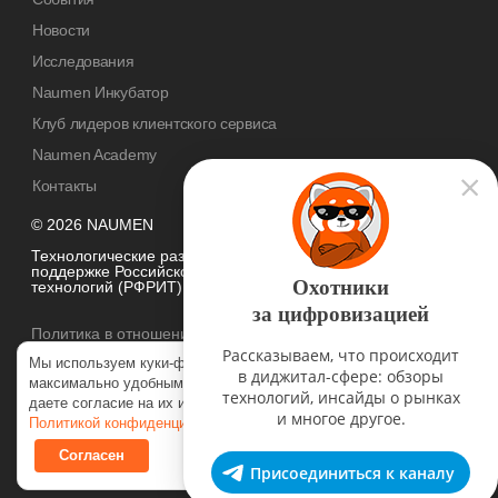
Новости
Исследования
Naumen Инкубатор
Клуб лидеров клиентского сервиса
Naumen Academy
Контакты
© 2026 NAUMEN
Технологические разработки осуществляются при грантовой
поддержке Российского фонда развития информационных
Охотники
технологий (РФРИТ)
за цифровизацией
Политика в отношении
обработки персональных данных
Рассказываем, что происходит
Мы используем куки-файлы, чтобы наш сайт был
в диджитал-сфере: обзоры
максимально удобным для вас. Нажимая «Согласен», вы
технологий, инсайды о рынках
даете согласие на их использование в соответствии с нашей
и многое другое.
Политикой конфиденциальности
.
Согласен
Присоединиться к каналу