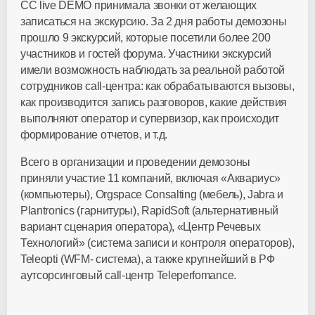
CC live DEMO принимала звонки от желающих
записаться на экскурсию. За 2 дня работы демозоны
прошло 9 экскурсий, которые посетили более 200
участников и гостей форума. Участники экскурсий
имели возможность наблюдать за реальной работой
сотрудников call-центра: как обрабатываются вызовы,
как производится запись разговоров, какие действия
выполняют оператор и супервизор, как происходит
формирование отчетов, и т.д.
Всего в организации и проведении демозоны
приняли участие 11 компаний, включая «Аквариус»
(компьютеры), Orgspace Consalting (мебель), Jabra и
Plantronics (гарнитуры), RapidSoft (альтернативный
вариант сценария оператора), «Центр Речевых
Технологий» (система записи и контроля операторов),
Teleopti (WFM- система), а также крупнейший в РФ
аутсорсинговый call-центр Teleperfomance.