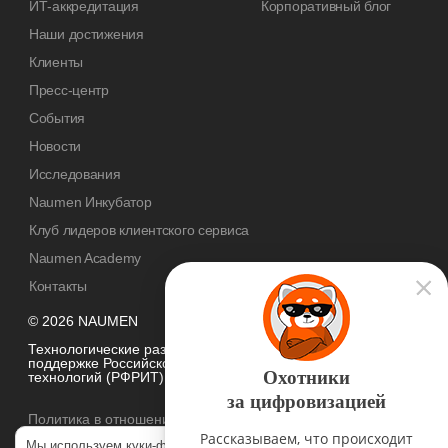
ИТ-аккредитация
Корпоративный блог
Наши достижения
Клиенты
Пресс-центр
События
Новости
Исследования
Naumen Инкубатор
Клуб лидеров клиентского сервиса
Naumen Academy
Контакты
© 2026 NAUMEN
Технологические разработки осуществляются при грантовой
поддержке Российского фонда развития информационных
Охотники
технологий (РФРИТ)
за цифровизацией
Политика в отношении
обработки персональных данных
Рассказываем, что происходит
Мы используем куки-файлы, чтобы наш сайт был