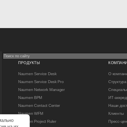
ПРОДУКТЫ
КОМПАН
Naumen Service Desk
О компан
Naumen Service Desk Pro
Структура
Naumen Network Manager
Специальн
Naumen BPM
ИТ-аккре
Naumen Contact Center
Наши дос
Naumen WFM
Клиенты
мально
Naumen Project Ruler
Пресс-цен
сие на их