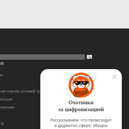
ИЯ
ии
ая оценка условий труда
дитация
Охотники
тижения
за цифровизацией
Рассказываем, что происходит
тр
в диджитал-сфере: обзоры