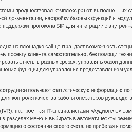
стемы предшествовал комплекс работ, выполненных 
тной документации, настройку базовых функций и моду
 поддержки протокола SIP для интеграции с внутренне
одня на площадке call-центра, дает возможность спец
му проекту клиента самостоятельно, без помощи техни
ровать отчеты в разных срезах, управлять базой данны
ешения функции для управления предоставлением усл
отрудники получают статистическую информацию по те
 для контроля качества работы операторов руководством
(IVR), построенная IT-специалистами «Аудиотеле» сам
ся в разделах меню и выбирать в автоматическом режи
рмацию о состоянии своего счета, не прибегая к пом