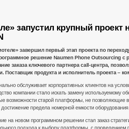
еле» запустил крупный проект 
N
иотеле» завершил первый этап проекта по переход
рограммное решение Naumen Phone Outsourcing с
ние заказа ключевого партнера call-центра, позво
и. Поставщик продукта и исполнитель проекта – 
нально обслуживает корпоративных клиентов на услов
одство компании стало искать замену используемому о
е возможности старой платформы, не позволяющие в
 – достижение предела номерной емкости оборудования
е на новом программном решении стал заказ стратеги
ельного подхода к выбору платформы, с проведением 