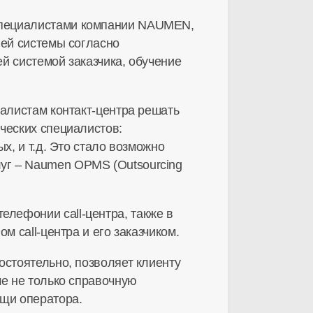
специалистами компании NAUMEN,
лей системы согласно
й системой заказчика, обучение
иалистам контакт-центра решать
ческих специалистов:
х, и т.д. Это стало возможно
уг – Naumen OPMS (Outsourcing
лефонии call-центра, также в
 call-центра и его заказчиком.
остоятельно, позволяет клиенту
ме не только справочную
ощи оператора.