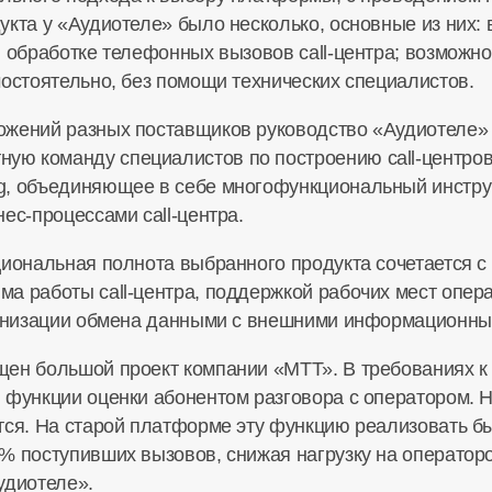
укта у «Аудиотеле» было несколько, основные из них:
и обработке телефонных вызовов call-центра; возмож
мостоятельно, без помощи технических специалистов.
ожений разных поставщиков руководство «Аудиотеле» 
ю команду специалистов по построению call-центров
g, объединяющее в себе многофункциональный инстру
ес-процессами call-центра.
циональная полнота выбранного продукта сочетается 
а работы call-центра, поддержкой рабочих мест опер
рганизации обмена данными с внешними информационны
ен большой проект компании «МТТ». В требованиях к 
 функции оценки абонентом разговора с оператором. 
тся. На старой платформе эту функцию реализовать б
% поступивших вызовов, снижая нагрузку на операторо
удиотеле».