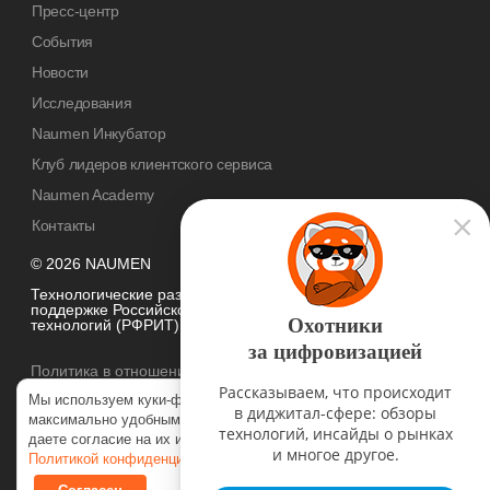
Пресс-центр
События
Новости
Исследования
Naumen Инкубатор
Клуб лидеров клиентского сервиса
Naumen Academy
Контакты
© 2026 NAUMEN
Технологические разработки осуществляются при грантовой
поддержке Российского фонда развития информационных
Охотники
технологий (РФРИТ)
за цифровизацией
Политика в отношении
обработки персональных данных
Рассказываем, что происходит
Мы используем куки-файлы, чтобы наш сайт был
в диджитал-сфере: обзоры
максимально удобным для вас. Нажимая «Согласен», вы
технологий, инсайды о рынках
даете согласие на их использование в соответствии с нашей
и многое другое.
Политикой конфиденциальности
.