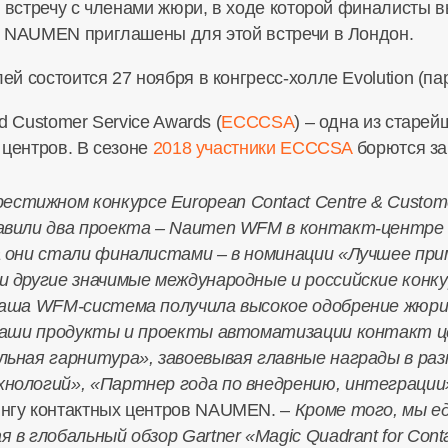
т встречу с членами жюри, в ходе которой финалисты в
и NAUMEN приглашены для этой встречи в Лондон.
 состоится 27 ноября в конгресс-холле Evolution (пар
d Customer Service Awards (
ECCCSA
) – одна из старе
 центров. В сезоне
2018 участники ECCCSA
борются за
тижном конкурсе European Contact Centre & Custome
тавили два проекта – Naumen WFM в контакт-центре
ба они стали финалистами – в номинации «Лучшее пр
 и другие значимые международные и российские кон
 наша WFM-система получила высокое одобрение жюр
е наши продукты и проекты автоматизации контакт 
льная гарнитура», завоевывая главные награды в ра
хнологий», «Партнер года по внедрению, интеграции
тингу контактных центров NAUMEN. –
Кроме того, мы е
в глобальный обзор Gartner «Magic Quadrant for Contact