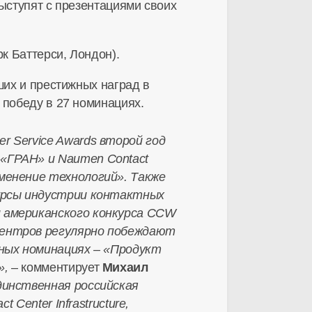
ыступят с презентациями своих
к Баттерси, Лондон).
йших и престижных наград в
 победу в 27 номинациях.
r Service Awards второй год
 «ГРАН» и Naumen Contact
именение технологий». Также
курсы индустрии контактных
и американского конкурса CCW
центров регулярно побеждают
зных номинациях – «Продукт
»,
– комментирует
Михаил
динственная российская
 Center Infrastructure,