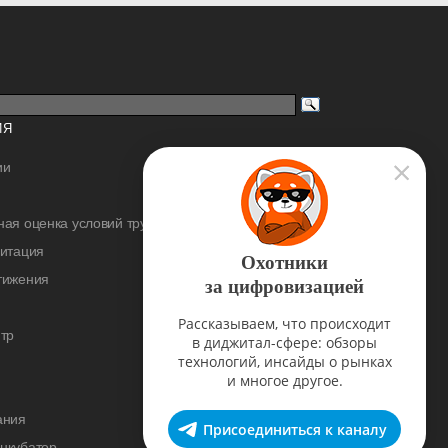
ИЯ
ии
ая оценка условий труда
дитация
Охотники
тижения
за цифровизацией
Рассказываем, что происходит
тр
в диджитал-сфере: обзоры
технологий, инсайды о рынках
и многое другое.
ания
Присоединиться к каналу
нкубатор