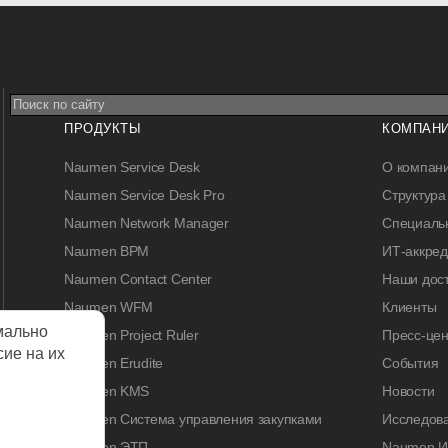
ПРОДУКТЫ
КОМПАН
Naumen Service Desk
О компан
Naumen Service Desk Pro
Структура
Naumen Network Manager
Специальн
Naumen BPM
ИТ-аккре
Naumen Contact Center
Наши дос
Naumen WFM
Клиенты
мально
Naumen Project Ruler
Пресс-цен
сие на их
Naumen Erudite
События
Naumen KMS
Новости
Naumen Система управления закупками
Исследов
Naumen ЭТП
Naumen И