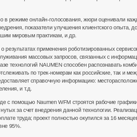
го в режиме онлайн-голосования, жюри оценивали каж
недрения, показатели улучшения клиентского опыта, д
чшим мировым практикам, и др.
 о результатах применения роботизированных сервисо
служивания массовых запросов, связанных с информац
базе технологий NAUMEN способен распознавать комби
тслеживать по трек-номерам как российские, так и м
предоставляет справочную информацию: месторасполо
ления, и т.д.
, где с помощью Naumen WFM строятся рабочие график
нутых за счет внедрения данной технологии. Реализац
плате труда; проект полностью окупился за 16 месяце
вне 95%.