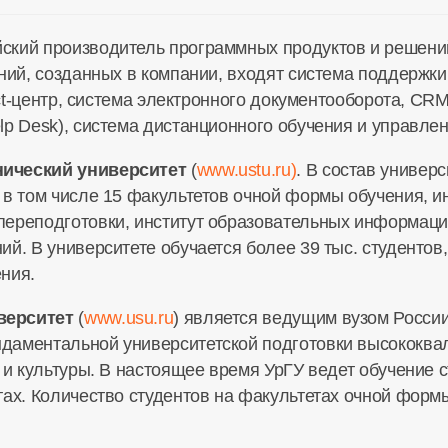
ийский производитель программных продуктов и решени
ений, созданных в компании, входят система поддержк
tact-центр, система электронного документооборота, C
lp Desk), система дистанционного обучения и управле
нический университет
(
www.ustu.ru)
. В состав универ
 в том числе 15 факультетов очной формы обучения, и
переподготовки, институт образовательных информаци
й. В университете обучается более 39 тыс. студентов, 
ния.
верситет
(
www.usu.ru
) является ведущим вузом России
даментальной университетской подготовки высококв
 и культуры. В настоящее время УрГУ ведет обучение 
тах. Количество студентов на факультетах очной форм