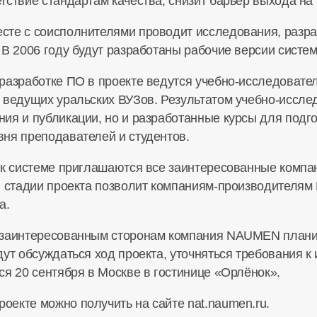
тствие стандартам качества, снизит барьер выхода на
сте с соисполнителями проводит исследования, разра
 В 2006 году будут разработаны рабочие версии систе
разработке ПО в проекте ведутся учебно-исследовател
 ведущих уральских ВУЗов. Результатом учебно-иссле
ия и публикации, но и разработанные курсы для под
ня преподавателей и студентов.
 к системе приглашаются все заинтересованные компан
й стадии проекта позволит компаниям-производителям 
а.
 заинтересованным сторонам компания NAUMEN плани
ут обсуждаться ход проекта, уточняться требования к
ся 20 сентября в Москве в гостинице «Орлёнок».
екте можно получить на сайте nat.naumen.ru.