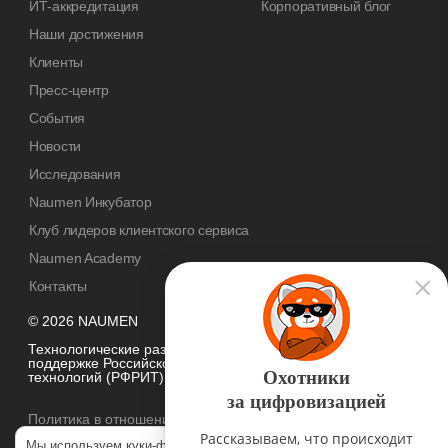
ИТ-аккредитация
Корпоративный блог
Наши достижения
Клиенты
Пресс-центр
События
Новости
Исследования
Naumen Инкубатор
Клуб лидеров клиентского сервиса
Naumen Academy
Контакты
© 2026 NAUMEN
Технологические разработки осуществляются при грантовой
поддержке Российского фонда развития информационных
Охотники
технологий (РФРИТ)
за цифровизацией
Политика в отношении
обработки персональных данных
Рассказываем, что происходит
Мы используем куки-файлы, чтобы наш сайт был