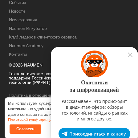
События
Новости
Исследования
Naumen Инкубатор
Клуб лидеров клиентского сервиса
Naumen Academy
Контакты
© 2026 NAUMEN
Технологические разработки осуществляются при грантовой
поддержке Российского фонда развития информационных
Охотники
технологий (РФРИТ)
за цифровизацией
Политика в отношении
обработки персональных данных
Рассказываем, что происходит
Мы используем куки-файлы, чтобы наш сайт был
в диджитал-сфере: обзоры
максимально удобным для вас. Нажимая «Согласен», вы
технологий, инсайды о рынках
даете согласие на их использование в соответствии с нашей
и многое другое.
Политикой конфиденциальности
.
Согласен
Присоединиться к каналу