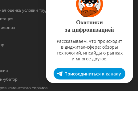
ая оценка условий труда
дитация
Охотники
тижения
за цифровизацией
Рассказываем, что происходит
тр
в диджитал-сфере: обзоры
технологий, инсайды о рынках
и многое другое.
ания
Присоединиться к каналу
нкубатор
ров клиентского сервиса
cademy
нас