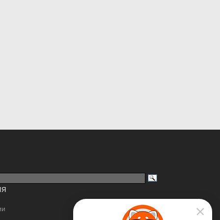
ИЯ
ии