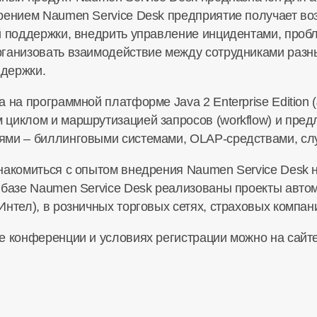
рением Naumen Service Desk предприятие получает во
й поддержки, внедрить управление инцидентами, проб
ганизовать взаимодействие между сотрудниками разн
держки.
 на программной платформе Java 2 Enterprise Edition 
циклом и маршрутизацией запросов (workflow) и пред
ями – биллинговыми системами, OLAP-средствами, слу
накомиться с опытом внедрения Naumen Service Desk 
 базе Naumen Service Desk реализованы проекты авто
нтел), в розничных торговых сетях, страховых компан
е конференции и условиях регистрации можно на сайте