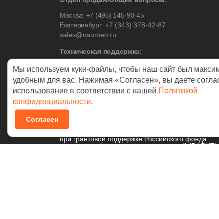
Москва:
+7 (495) 145-90-45
Екатеринбург:
+7 (343) 378-42-87
sales@naumen.ru
Техническая поддержка:
Москва:
+7 (495) 542-17-53
Мы используем куки-файлы, чтобы наш сайт был макси
Екатеринбург:
+7 (343) 378-42-88
удобным для вас. Нажимая «Согласен», вы даете согла
использование в соответствии с нашей
Политикой
конфиденциальности
.
© 2026 NAUMEN
Согласен
Технологические разработки осуществляются
при грантовой поддержке Российского фонда
развития информационных технологий (РФРИТ)
Политика в отношении
обработки персональных данных