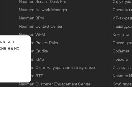
Naumen Service Desk Pro
Структура
Naumen Network Manager
Специальн
Naumen BPM
ИТ-аккре
Naumen Contact Center
Наши дос
Naumen WFM
Клиенты
мально
Naumen Project Ruler
Пресс-цен
сие на их
Naumen Erudite
События
Naumen KMS
Новости
Naumen Система управления закупками
Исследов
Naumen ЭТП
Naumen И
Naumen Customer Engagement Center
Клуб лиде
Naumen Legal Tech
Naumen A
Naumen Enterprise Search
Контакты
Naumen Smart Expertise
КАРЬЕРА
Работа у 