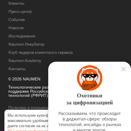
Клиенты
Пресс-центр
События
Новости
Исследования
Naumen Инкубатор
Клуб лидеров клиентского сервиса
Naumen Academy
Контакты
© 2026 NAUMEN
Технологические разработки осуществляются при грантовой
поддержке Российского фонда развития информационных
Охотники
технологий (РФРИТ)
за цифровизацией
Политика в отношении
обработки персональных данных
Рассказываем, что происходит
Мы используем куки-файлы, чтобы наш сайт был
в диджитал-сфере: обзоры
максимально удобным для вас. Нажимая «Согласен», вы
технологий, инсайды о рынках
даете согласие на их использование в соответствии с нашей
и многое другое.