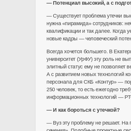
— Потенциал высокий, а с подго
— Существует проблема утечки вы
нужна «пирамида» сотрудников: н
квалификации и так далее. Когда 
новые кадры — человеческий потен
Всегда хочется большего. В Екате
университет (УрФУ) эту роль не вы
элитный статус ему не позволяет в
А с развитием новых технологий к
персонала для СКБ «Контур» — пор
250 человек, то есть ежегодно тре
информационных технологий — РТФ 
— И как бороться с утечкой?
— Вуз эту проблему не решает. На
сечения». Подобные проектные сес