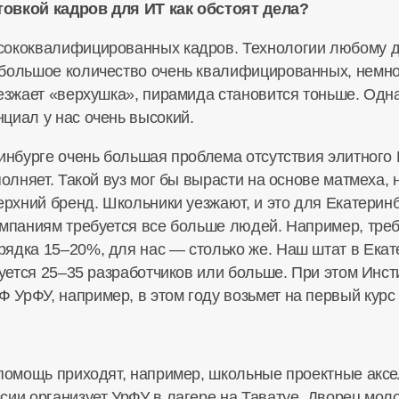
товкой кадров для ИТ как обстоят дела?
сококвалифицированных кадров. Технологии любому до
ебольшое количество очень квалифицированных, немн
уезжает «верхушка», пирамида становится тоньше. Одн
циал у нас очень высокий.
ринбурге очень большая проблема отсутствия элитного
полняет. Такой вуз мог бы вырасти на основе матмеха, 
ерхний бренд. Школьники уезжают, и это для Екатерин
омпаниям требуется все больше людей. Например, тр
ядка 15–20%, для нас — столько же. Наш штат в Ека
буется 25–35 разработчиков или больше. При этом Инст
УрФУ, например, в этом году возьмет на первый курс
 помощь приходят, например, школьные проектные акс
сии организует УрФУ в лагере на Таватуе, Дворец мо