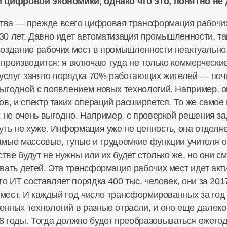
и цифровой экономики, однако что это, понятно не
ва — прежде всего цифровая трансформация рабочих 
0 лет. Давно идет автоматизация промышленности, т
создание рабочих мест в промышленности неактуально
 производится: я включаю туда не только коммерческие 
 услуг занято порядка 70% работающих жителей — почт
ыгодной с появлением новых технологий. Например, о
в, и спектр таких операций расширяется. То же самое
х не очень выгодно. Например, с проверкой решения 
ть не хуже. Информация уже не ценность, она отделяет
 самые массовые, тупые и трудоемкие функции учителя
стве будут не нужны или их будет столько же, но они 
вать детей. Эта трансформация рабочих мест идет акт
о ИТ составляет порядка 400 тыс. человек, они за 20
 мест. И каждый год число трансформированных за год 
нных технологий в разные отрасли, и оно еще далеко 
 годы. Тогда должно будет преобразовываться ежегодн