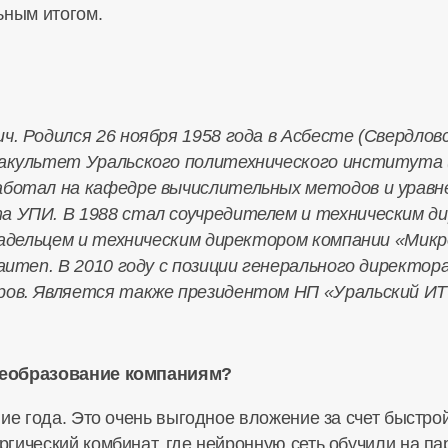
ьным итогом.
. Родился 26 ноября 1958 года в Асбесте (Свердловс
акультет Уральского политехнического института (
аботал на кафедре вычислительных методов и урав
а УПИ. В 1988 стал соучредителем и техническим д
ладельцем и техническим директором компании «Микр
aumen. В 2010 году с позиции генерального директо
ов. Является также президентом НП «Уральский ИТ-
реобразование компаниям?
ние года. Это очень выгодное вложение за счет быстр
гический комбинат, где нейронную сеть обучили на па