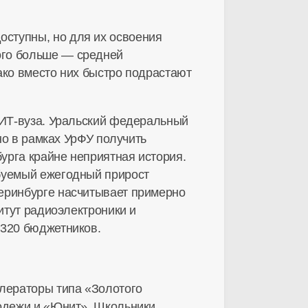
ступны, но для их освоения
ого больше — средней
ако вместо них быстро подрастают
 ИТ-вуза. Уральский федеральный
но в рамках УрФУ получить
бурга крайне неприятная история.
ебуемый ежегодный прирост
теринбурге насчитывает примерно
итут радиоэлектроники и
 320 бюджетников.
елераторы типа «Золотого
лодежи и «Юнит». Школьники