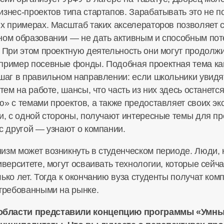
знес-проектов типа стартапов. Зарабатывать это не п
х примерах. Масштаб таких акселераторов позволяет су
ном образовании — не дать активным и способным по
 При этом проектную деятельность они могут продолжит
пример посевные фонды. Подобная проектная тема как
 шаг в правильном направлении: если школьники увид
атем на работе, шансы, что часть из них здесь остане
ю» с темами проектов, а также предоставляет своих э
ки, с одной стороны, получают интересные темы для 
с другой — узнают о компании.
изм может возникнуть в студенческом периоде. Люди, 
иверситете, могут осваивать технологии, которые сейч
ько лет. Тогда к окончанию вуза студенты получат ком
стребованными на рынке.
области представили концепцию программы «Умны