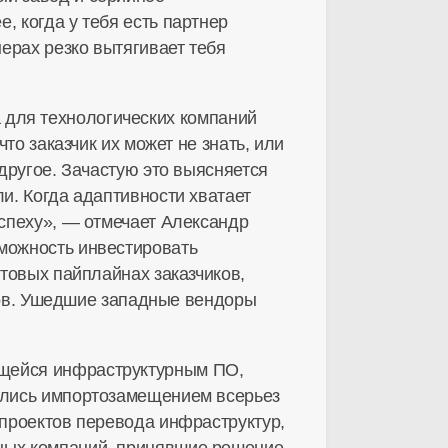
, когда у тебя есть партнер
ерах резко вытягивает тебя
а для технологических компаний
то заказчик их может не знать, или
другое. Зачастую это выясняется
и. Когда адаптивности хватает
успеху», — отмечает Александр
можность инвестировать
ктовых пайплайнах заказчиков,
иков. Ушедшие западные вендоры
ающейся инфраструктурным ПО,
вались импортозамещением всерьез
 проектов перевода инфраструктур,
дных компаний, принявшие решение