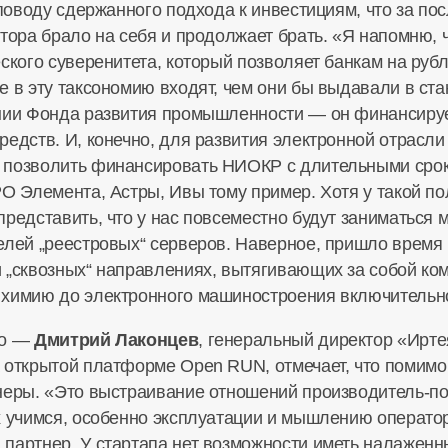
 поводу сдержанного подхода к инвестициям, что за по
тора брало на себя и продолжает брать. «Я напомню, 
еского суверенитета, который позволяет банкам на ру
е в эту таксономию входят, чем они бы выдавали в с
инии Фонда развития промышленности — он финансиру
редств. И, конечно, для развития электронной отрасл
 позволить финансировать НИОКР с длительными сро
O Элемента, Астры, Ивы тому пример. Хотя у такой по
редставить, что у нас повсеместно будут заниматься 
елей „реестровых“ серверов. Наверное, пришло время
 „сквозных“ направлениях, вытягивающих за собой ком
 химию до электронного машиностроения включительно
до —
Дмитрий Лаконцев
, генеральный директор «Ирте
 открытой платформе Open RUN, отмечает, что помимо
тнеры. «Это выстраивание отношений
производитель-п
х учимся, особенно эксплуатации и мышлению оператор
партнер. У стартапа нет возможности иметь налаженн