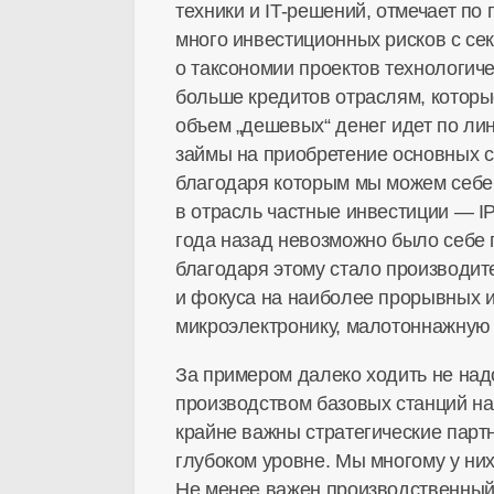
техники и
IT-решений
, отмечает по
много инвестиционных рисков с сек
о таксономии проектов технологич
больше кредитов отраслям, которы
объем „дешевых“ денег идет по л
займы на приобретение основных с
благодаря которым мы можем себе
в отрасль частные инвестиции — IP
года назад невозможно было себе п
благодаря этому стало производит
и фокуса на наиболее прорывных и
микроэлектронику, малотоннажную
За примером далеко ходить не на
производством базовых станций на
крайне важны стратегические пар
глубоком уровне. Мы многому у ни
Не менее важен производственный 