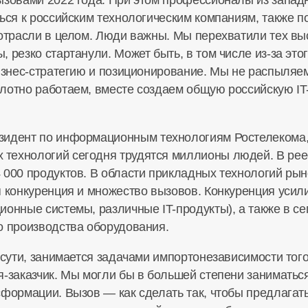
ться к российским технологическим компаниям, также 
 отрасли в целом. Люди важны. Мы перехватили тех вы
, резко стартанули. Может быть, в том числе
из-за
этог
знес-стратегию
и позиционирование. Мы не распыляемс
плотно работаем, вместе создаем общую российскую
I
зидент
по информационным технологиям Ростелекома, 
х
технологий сегодня трудятся миллионы людей. В рее
 000 продуктов. В области прикладных технологий рын
 конкуренция и множество вызовов. Конкуренция усили
ционные системы, различные
IT-продукты
), а также в 
о производства оборудования.
 сути, занимается задачами импортонезависимости того
-заказчик
. Мы могли бы в большей степени заниматьс
нсформации
. Вызов — как сделать так, чтобы предлага