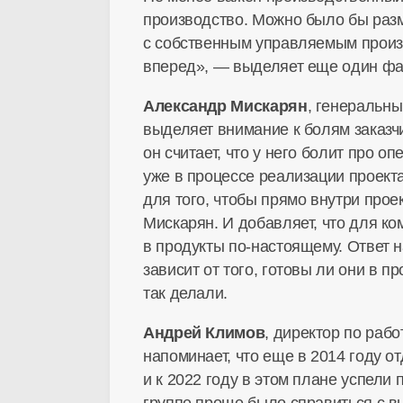
производство. Можно было бы разме
с собственным управляемым произв
вперед», — выделяет еще один фа
Александр Мискарян
, генеральн
выделяет внимание к болям заказчик
он считает, что у него болит про 
уже в процессе реализации проекта
для того, чтобы прямо внутри прое
Мискарян. И добавляет, что для 
в продукты
по-настоящему
. Ответ 
зависит от того, готовы ли они в 
так делали.
Андрей Климов
, директор по раб
напоминает, что еще в 2014 году 
и к 2022 году в этом плане успели
группе проще было справиться с в