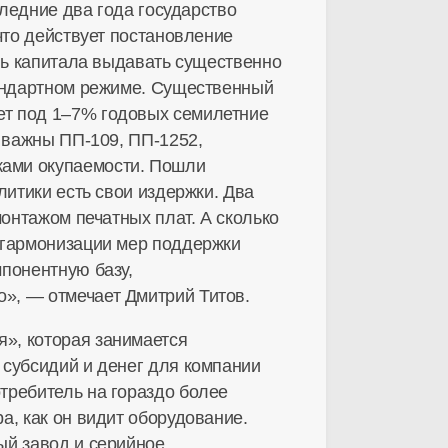
следние два года государство
что действует постановление
бль капитала выдавать существенно
тандартном режиме. Существенный
ет под 1–7% годовых семилетние
и важны
ПП-109
,
ПП-1252
,
ками окупаемости. Пошли
литики есть свои издержки. Два
монтажом печатных плат. А сколько
 гармонизации мер поддержки
понентную базу,
», — отмечает Дмитрий Титов.
я», которая занимается
 субсидий и денег для компании
отребитель
на гораздо более
а, как он видит оборудование.
ый завод и серийное