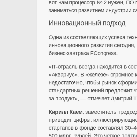
вот нам процессор № 2 нужен, ПО 
заниматься развитием индустрии с
Инновационный подход
Одна из составляющих успеха техн
инновационного развития сегодня,
бизнес-завтрака
FCongress.
«IT-отрасль
всегда находится в со
«Аквариус». В «железе» огромное к
недостаточно, чтобы рынок сформир
стандартных решений предложит
ч
за продукт», — отмечает Дмитрий Т
Кирилл Каем
, заместитель предс
приводит цифры, иллюстрирующие 
стартапов в фонде составлял 30–4
500 млрд рублей. Это четкое подтв