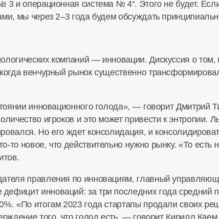
№ 3 и операционная система № 4“. Этого не будет. Ес
ами, мы через 2–3 года будем обсуждать принципиальн
ологических компаний — инновации. Дискуссия о том,
 когда венчурный рынок существенно трансформировал
стоянии инновационного голода», — говорит Дмитрий Т
оличество игроков и это может привести к энтропии. Ль
овался. Но его ждет консолидация, и консолидировать
то-то
новое, что действительно нужно рынку. «То есть 
итов.
едателя правления по инновациям, главный управляющ
дефицит инноваций: за три последних года средний 
0%. «По итогам 2023 года стартапы продали своих ре
ерждение того, что голод есть, — говорит Кирилл Кае