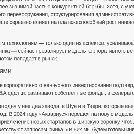
лее значимой частью конкурентной борьбы. Хотя, с уч
ого перевооружения, структурирования административн
еще серьезно влияет на платежеспособный рост иннов
ым технологиям — только один из аспектов, усиливаю
ынка — сейчас превалирует модель корпоративного ве
потом попадает в рынок.
иями
 корпоративного венчурного инвестирования подтвер
A сделки, развивают собственные фонды, акселерат
егодня у нее два завода, в Шуе и в Твери, которые вы
год. В 2024 году «Аквариус» перешел на новую модел
привлечение новых стартапов в широкую воронку, чтоб
ветствуют запросам рынка. «В них мы будем готовы ин