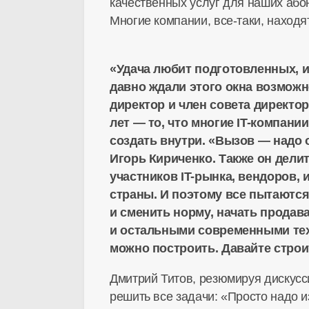
качественных услуг для наших абон
Многие компании,
все-таки
, наход
«Удача любит подготовленных, и
давно ждали этого окна возможн
директор и член совета директо
лет — то, что многие
IT-компании
создать внутри. «Вызов — надо
Игорь Кириченко. Также он делит
участников
IT-рынка
, вендоров,
страны. И поэтому все пытаютс
и сменить норму, начать продав
и остальными современными тех
можно построить. Давайте строи
Дмитрий Титов, резюмируя дискусси
решить все задачи: «Просто надо и