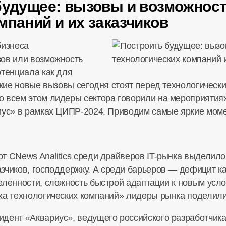
будущее: вызовы и возможнос
мпаний и их заказчиков
бизнеса
зов или возможность
отенциала как для
Какие новые вызовы сегодня стоят перед технологичес
 всем этом лидеры сектора говорили на мероприятия
иус» в рамках
ЦИПР-2024
. Приводим самые яркие мом
т CNews Analitics среди драйверов
IT-рынка
выделило 
азчиков
, господдержку. А среди барьеров — дефицит 
еленности, сложность быстрой адаптации к новым усло
ха технологических компаний» лидеры рынка поделили
идент
«Аквариус», ведущего российского разработчик