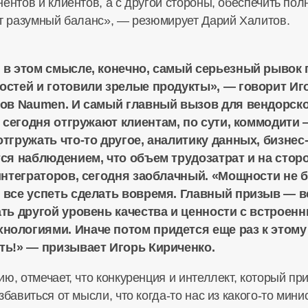
ентов и клиентов, а с другой стороны, обеспечить по
ят разумный баланс», — резюмирует Дарий Халитов.
 в этом смысле, конечно, самый серьезный рывок 
остей и готовили зрелые продукты», — говорит И
ров Naumen. И самый главный вызов для вендорск
сегодня отгружают клиентам, по сути, коммодити 
 отгружать
что-то
другое, аналитику данных,
бизнес
ся наблюдением, что объем трудозатрат и на сторо
 интеграторов, сегодня заоблачный. «Мощности не 
я все успеть сделать вовремя. Главный призыв — 
ать другой уровень качества и ценности с встрое
нологиями. Иначе потом придется еще раз к этому
ть!» — призывает Игорь Кириченко.
ю, отмечает, что конкуренция и интеллект, который при
збавиться от мысли, что
когда-то
нас из
какого-то
минис