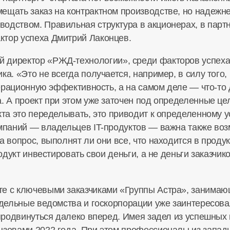
щать заказ на контрактном производстве, но надежнее
одством. Правильная структура в акционерах, в партн
ктор успеха Дмитрий Лаконцев.
ый директор
«РЖД-технологии»
, среди факторов успех
а. «Это не всегда получается, например, в силу того, ч
операционную эффективность, а на самом деле —
что-то
. А проект при этом уже заточен под определенные цел
кта это переделывать, это приводит к определенному 
компаний — владельцев
IT-продуктов
— важна также воз
на вопрос, выполнят ли они все, что находится в проду
продукт инвестировать свои деньги, а не деньги заказч
оте с ключевыми заказчиками «Группы Астра», заним
отдельные ведомства и госкорпорации уже заинтересо
 продвинуться далеко вперед. Имея задел из успешных
ызовами 2022 года. При этом профессионалы из запа