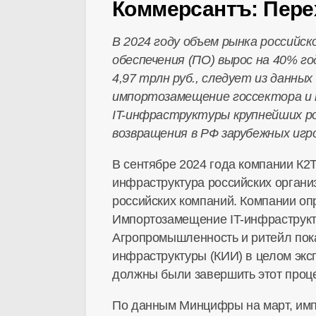
Коммерсантъ: Пере
В 2024 году объем рынка российс
обеспечения (ПО) вырос на 40% го
4,97 трлн руб., следует из данн
импортозамещение госсектора и к
IT-инфраструктуры крупнейших ро
возвращения в РФ зарубежных игро
В сентябре 2024 года компании К2Т
инфраструктура российских органи
российских компаний. Компании опр
Импортозамещение IT-инфраструкт
Агропромышленность и ритейл пок
инфраструктуры (КИИ) в целом экс
должны были завершить этот проце
По данным Минцифры на март, импо