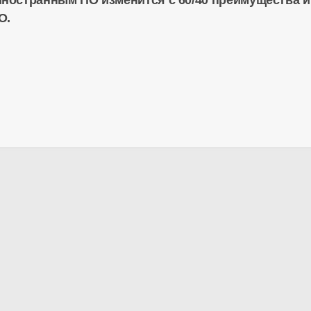
ностранным ПО изменится с 60/40 преимущества и
О.