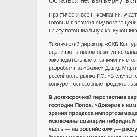
Остаться нельзя вернуться
Практически все IT-компании, уча
готовым к возможному возвращению
на эту потенциальную конкуренци
Технический директор «СКБ Контур
оценивает в целом позитивно, одна
законодательные ограничения в кон
разработчика «Базис» Давид Марти
российского рынка ПО. «В случае,
конкурентоспособные продукты, ры
В долгосрочной перспективе зар
господин Попов. «Доверие к ним 
зрения процесса импортозамещени
исключены сценарии гибридной м
часть — на российском»,— рассу