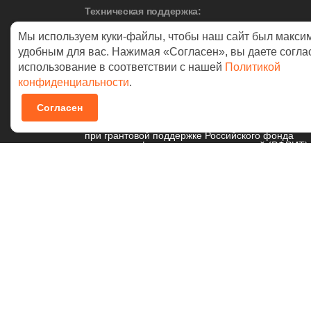
Техническая поддержка:
Москва:
+7 (495) 542-17-53
Мы используем куки-файлы, чтобы наш сайт был макси
Екатеринбург:
+7 (343) 378-42-88
удобным для вас. Нажимая «Согласен», вы даете согла
использование в соответствии с нашей
Политикой
конфиденциальности
.
© 2026 NAUMEN
Согласен
Технологические разработки осуществляются
при грантовой поддержке Российского фонда
развития информационных технологий (РФРИТ)
Политика в отношении
обработки персональных данных