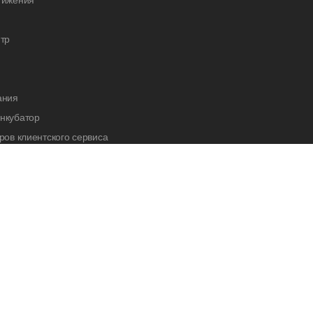
тижения
тр
ания
нкубатор
ров клиентского сервиса
cademy
нас
ка
вный блог