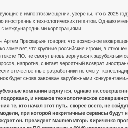
ствующие в импортозамещении, уверены, что в 2025 год
 иностранных технологических гигантов. Однако мнен
ю с международными корпорациями.
» Артем Прескарьян говорит, что возможное возвраще
ко замечает, что крупные российские игроки, в отноше
тексте ПО, не смогут вновь вернуться к зарубежным с
росов, напротив, считает вероятный возврат иностран
 если отечественные разработчики не смогут консолид
нок будет снова завоеван зарубежными конкурентами»
убежные компании вернутся, однако на совершенн
подорвано, и никакое технологическое совершенств
я те, кто начал этот путь, скорее всего, не сойдут
одели, при которой некритичные сервисы будут на
ждает он. Президент Naumen Игорь Кириченко прогн