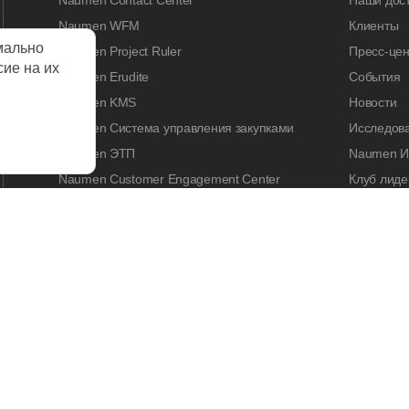
Naumen Contact Center
Наши дос
Naumen WFM
Клиенты
мально
Naumen Project Ruler
Пресс-цен
сие на их
Naumen Erudite
События
Naumen KMS
Новости
Naumen Система управления закупками
Исследов
Naumen ЭТП
Naumen И
Naumen Customer Engagement Center
Клуб лиде
Naumen Legal Tech
Naumen A
Naumen Enterprise Search
Контакты
Naumen Smart Expertise
КАРЬЕРА
Работа у 
Вакансии
Стажиров
Корпорати