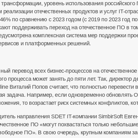
 трансформации, уровень использования российского
 реализации отечественных продуктов и услуг IT-отра
46% по сравнению с 2023 годом (с 2019 по 2023 год по
жают поддерживать переход на отечественное ПО в том
едусмотрена комплексная система мер поддержки прое
сервисов и платформенных решений.
лный перевод всех бизнес-процессов на отечественное 
го процесса может занять до пяти лет. Так, директор 
line Виталий Попов считает, что полностью перевести 
я задача. Например, если одновременно обновлять О
ожения, то возрастает риск системных конфликтов, кот
дитель направления SDET IT-компании SimbirSoft Евге
чественное ПО «могут похвастаться только небольшие
вободное ПО». В свою очередь, крупным компаниям за