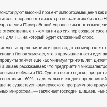
емонстрируют высокий процент импортозамещения как и
титель генерального директора по развитию бизнеса Н
 управления IT-разработкой «процесс импортозамещения
 отечественные IT-компании до сих пор создают свое 
«IT для IT», на который будет отложенный спрос.
ительных предприятиях и производствах микроэлектр
Господин Попов замечает, что в промышленности идет а
родукты займет еще как минимум три-пять лет. Директ
 Шишаев рассказывает, что предприятия микроэлектр
нными в области ПО. Однако по его оценке, процент 
составляет 60%, а для малых и средних предприятий 
еще не существует коммерческого программного прод
ьных микросхем»,— заключает господин Шишаев. Рыно