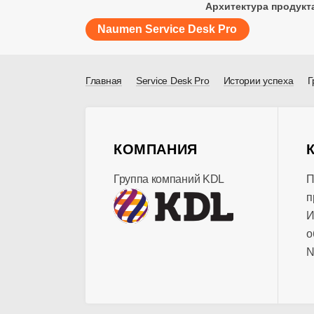
Архитектура продукт
Naumen Service Desk Pro
Главная
Service Desk Pro
Истории успеха
Г
КОМПАНИЯ
Группа компаний KDL
П
п
И
о
N