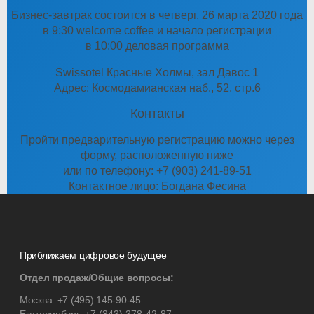
Бизнес-завтрак состоится в четверг, 26 марта 2020 года
в 9:30 welcome coffee и начало регистрации
в 10:00 деловая программа
Swissotel Красные Холмы, зал Давос 1
Адрес: Космодамианская наб., 52, стр.6
Контакты
Пройти предварительную регистрацию можно через
форму, расположенную ниже
или по телефону: +7 (903) 241-89-51
Контактное лицо: Богдана Фесина
Приближаем цифровое будущее
Отдел продаж/Общие вопросы:
Москва:
+7 (495) 145-90-45