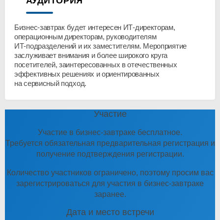
АУДИТОРИЯ
Бизнес-завтрак
будет интересен
ИТ-директорам
,
операционным директорам, руководителям
ИТ-подразделений
и их заместителям. Мероприятие
заслуживает внимания и более широкого круга
посетителей, заинтересованных в отечественных
эффективных решениях и ориентированных
на сервисный подход.
Участие
Участие в бизнес-завтраке бесплатное.
Требуется обязательная предварительная регистрация и
получение подтверждения регистрации.
Количество участников ограничено, поэтому просим вас
зарегистрироваться для участия в бизнес-завтраке
заранее.
Дата и место встречи