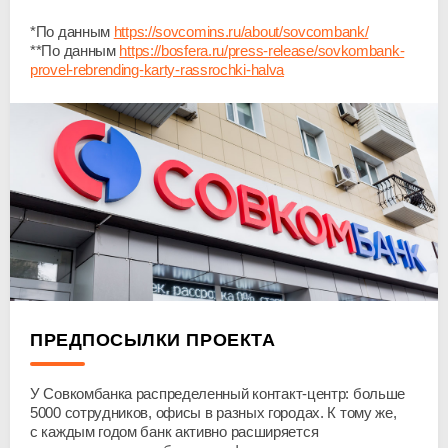
*По данным
https://sovcomins.ru/about/sovcombank/
**По данным
https://bosfera.ru/
press-release
/sovkombank-
provel-rebrending-
karty-rassrochki-halva
ПРЕДПОСЫЛКИ ПРОЕКТА
У Совкомбанка распределенный
контакт-центр
: больше
5000 сотрудников, офисы в разных городах. К тому же,
с каждым годом банк активно расширяется