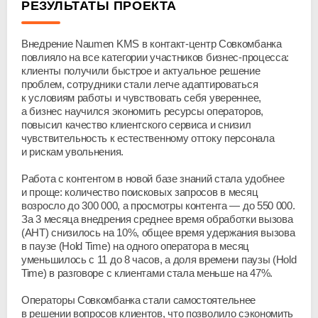
РЕЗУЛЬТАТЫ ПРОЕКТА
Внедрение Naumen KMS в
контакт-центр
Совкомбанка
повлияло на все категории участников
бизнес-процесса
:
клиенты получили быстрое и актуальное решение
проблем, сотрудники стали легче адаптироваться
к условиям работы и чувствовать себя увереннее,
а бизнес научился экономить ресурсы операторов,
повысил качество клиентского сервиса и снизил
чувствительность к естественному оттоку персонала
и рискам увольнения.
Работа с контентом в новой базе знаний стала удобнее
и проще: количество поисковых запросов в месяц
возросло до 300 000, а просмотры контента — до 550 000.
За 3 месяца внедрения среднее время обработки вызова
(AHT) снизилось на 10%, общее время удержания вызова
в паузе (Hold Time) на одного оператора в месяц
уменьшилось с 11 до 8 часов, а доля времени паузы (Hold
Time) в разговоре с клиентами стала меньше на 47%.
Операторы Совкомбанка стали самостоятельнее
в решении вопросов клиентов, что позволило сэкономить