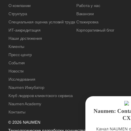
О компании
Работа у нас
Структура
Вакансии
Специальная оценка условий труда
Стажировка
ИТ-аккредитация
Корпоративный блог
Наши достижения
Клиенты
Пресс-центр
События
Новости
Исследования
Naumen Инкубатор
Клуб лидеров клиентского сервиса
Naumen Academy
Naumen: Contact Center
Контакты
CX
© 2026 NAUMEN
Канал NAUMEN о технология
Технологические разработки осуществляются при грантовой