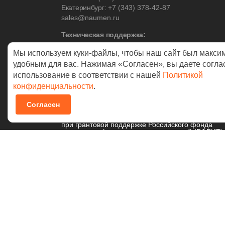
Екатеринбург:
+7 (343) 378-42-87
sales@naumen.ru
Техническая поддержка:
Москва:
+7 (495) 542-17-53
Мы используем куки-файлы, чтобы наш сайт был макси
Екатеринбург:
+7 (343) 378-42-88
удобным для вас. Нажимая «Согласен», вы даете согла
использование в соответствии с нашей
Политикой
конфиденциальности
.
© 2026 NAUMEN
Согласен
Технологические разработки осуществляются
при грантовой поддержке Российского фонда
развития информационных технологий (РФРИТ)
Политика в отношении
обработки персональных данных