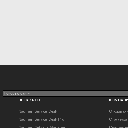
ПРОДУКТЫ
КОМПАН
Naumen Service Desk
О компан
Naumen Service Desk Pro
Структура
Naumen Network Manager
Специальн