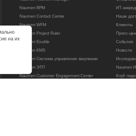
Naumen BPM
ИТ-аккре
Naumen Contact Center
Наши дос
Naumen WFM
Клиенты
мально
Naumen Project Ruler
Пресс-цен
сие на их
Naumen Erudite
События
Naumen KMS
Новости
Naumen Система управления закупками
Исследов
Naumen ЭТП
Naumen И
Naumen Customer Engagement Center
Клуб лиде
Naumen Legal Tech
Naumen A
Naumen Enterprise Search
Контакты
Naumen Smart Expertise
КАРЬЕРА
Работа у 
Вакансии