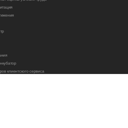
дитация
тижения
тр
ания
нкубатор
ров клиентского сервиса
cademy
нас