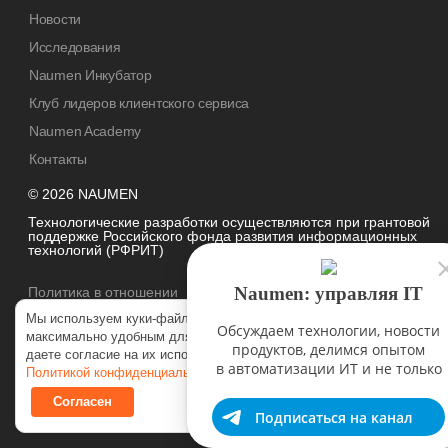
Новости
Исследования
Naumen Инкубатор
Клуб лидеров клиентского сервиса
Naumen Academy
Контакты
© 2026 NAUMEN
Технологические разработки осуществляются при грантовой
поддержке Российского фонда развития информационных
технологий (РФРИТ)
Naumen: управляя IT
Политика в отношении
обработки персональных данных
Мы используем куки-файлы, чтобы наш сайт был
Обсуждаем технологии, новости
максимально удобным для вас. Нажимая «Согласен», вы
продуктов, делимся опытом
даете согласие на их использование в соответствии с нашей
в автоматизации ИТ и не только
Политикой конфиденциальности
.
Согласен
Подписаться на канал