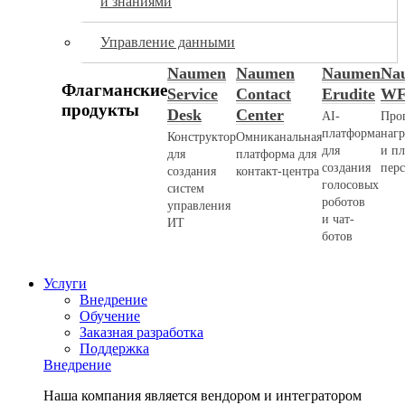
и знаниями
Управление данными
Naumen
Naumen
Naumen
Na
Флагманские
Service
Contact
Erudite
W
продукты
Desk
Center
AI-
Про
платформа
наг
Конструктор
Омниканальная
для
и п
для
платформа для
создания
пер
создания
контакт-центра
голосовых
систем
роботов
управления
и чат-
ИТ
ботов
Услуги
Внедрение
Обучение
Заказная разработка
Поддержка
Внедрение
Наша компания является вендором и интегратором