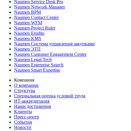
Naumen Service Desk Pro
Naumen Network Manager
Naumen BPM
Naumen Contact Center
Naumen WFM
Naumen Project Ruler
Naumen Erudite
Naumen KMS
Naumen Система управления закупками
Naumen ЭТП
Naumen Customer Engagement Center
Naumen Legal Tech
Naumen Enterprise Search
Naumen Smart Expertise
Компания
О компании
Структура
Специальная оценка условий труда
ИТ-аккредитация
Наши достижения
Клиенты
Пресс-центр
События
Новости