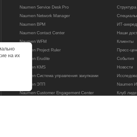
Naumen Service Desk Pro
Структура
Naumen Network Manager
Специальн
Naumen BPM
ИТ-аккре
Naumen Contact Center
Наши дос
Naumen WFM
Клиенты
мально
Naumen Project Ruler
Пресс-цен
сие на их
Naumen Erudite
События
Naumen KMS
Новости
Naumen Система управления закупками
Исследов
Naumen ЭТП
Naumen И
Naumen Customer Engagement Center
Клуб лиде
Naumen Legal Tech
Naumen A
Naumen Enterprise Search
Контакты
Naumen Smart Expertise
КАРЬЕРА
Работа у 