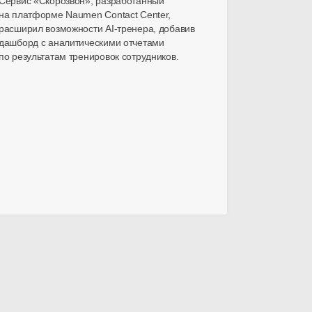
Сервис «Скорозвон», разработанный
на платформе Naumen Contact Center,
расширил возможности
AI-тренера
, добавив
дашборд с аналитическими отчетами
по результатам тренировок сотрудников.