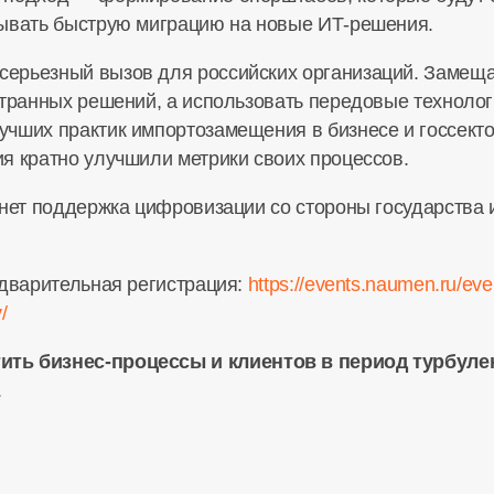
вывать быструю миграцию на новые
ИТ-решения
.
серьезный вызов для российских организаций. Заме
странных решений, а использовать передовые техноло
чших практик импортозамещения в бизнесе и госсекто
ия
кратно улучшили метрики своих процессов.
анет поддержка цифровизации со стороны государства
едварительная регистрация:
https://events.naumen.ru/even
/
тить
бизнес-процессы
и клиентов в период турбул
.