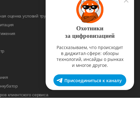
ая оценка условий труда
дитация
Охотники
тижения
за цифровизацией
Рассказываем, что происходит
тр
в диджитал-сфере: обзоры
технологий, инсайды о рынках
и многое другое.
ания
Присоединиться к каналу
нкубатор
ров клиентского сервиса
cademy
нас