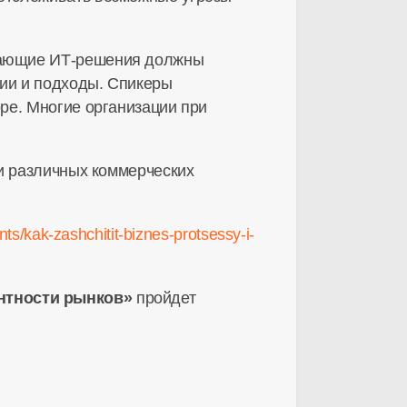
щающие
ИТ-решения
должны
гии и подходы. Спикеры
ре. Многие организации при
 и различных коммерческих
ts/kak-zashchitit-biznes-protsessy-i-
ентности рынков»
пройдет