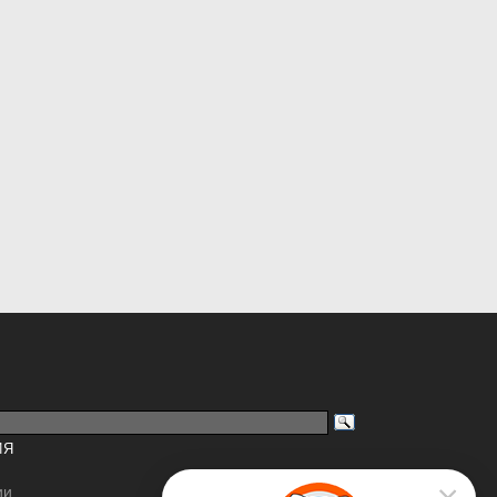
ИЯ
ии