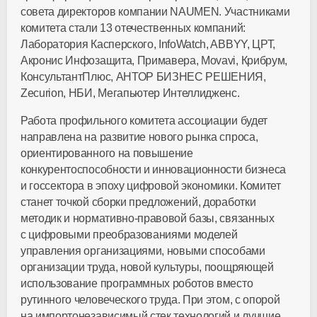
совета директоров компании NAUMEN. Участниками
комитета стали 13 отечественных компаний:
Лаборатория Касперского, InfoWatch, ABBYY, ЦРТ,
Акронис Инфозащита, Примавера, Movavi, Крибрум,
КонсультантПлюс, АНТОР БИЗНЕС РЕШЕНИЯ,
Zecurion, НБИ, Мегапьютер Интеллидженс.
Работа профильного комитета ассоциации будет
направлена на развитие нового рынка спроса,
ориентированного на повышение
конкурентоспособности и инновационности бизнеса
и госсектора в эпоху цифровой экономики. Комитет
станет точкой сборки предложений, доработки
методик и нормативно-правовой базы, связанных
с цифровыми преобразованиями моделей
управления организациями, новыми способами
организации труда, новой культуры, поощряющей
использование программных роботов вместо
рутинного человеческого труда. При этом, с опорой
на импортонезависимый стек технологий и лучшие