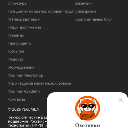
Структура
Вакансии
Специальная оценка условий труда
Стажировка
ИТ-аккредитация
Корпоративный блог
Наши достижения
Клиенты
Пресс-центр
События
Новости
Исследования
Naumen Инкубатор
Клуб лидеров клиентского сервиса
Naumen Academy
Контакты
© 2026 NAUMEN
Технологические разработки осуществляются при грантовой
поддержке Российского фонда развития информационных
Охотники
технологий (РФРИТ)