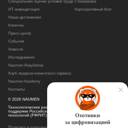
Специальная оценка условий труда
Стажировка
ИТ-аккредитация
Корпоративный блог
Наши достижения
Клиенты
Пресс-центр
События
Новости
Исследования
Naumen Инкубатор
Клуб лидеров клиентского сервиса
Naumen Academy
Контакты
© 2026 NAUMEN
Технологические разработки осуществляются при грантовой
поддержке Российского фонда развития информационных
Охотники
технологий (РФРИТ)
за цифровизацией
Политика в отношении