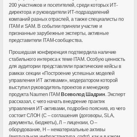
200 участников и посетителей, среди которых ИТ-
директора и руководители ИТ-подразделений
компаний разных отраслей, а также специалисты по
ITAM и SAM. В событии приняли участие и
признанные зарубежные эксперты, активные
представители ITAM-сообщества.
Прошедшая конференция подтвердила наличие
стабильного интереса к теме ITAM. Особую ценность
для аудитории представляли практические кейсы в
рамках секции «Построение успешных моделей
управления ИТ активами», модератором которой
выступил руководитель проектов и менеджер
продукта Naumen ITAM
Всеволод Шадрин
. Эксперт
рассказал, с чего начать внедрение практик
управления ИТ-активами, подробно пояснив, из чего
состоит СЛОН (С – соглашения (договоры, SLA,
документы, бюджеты), Л – лицензии, О –
оборудование, Н – нематериальные активы
(виртуальная инфраструктура, софт), как и в каком