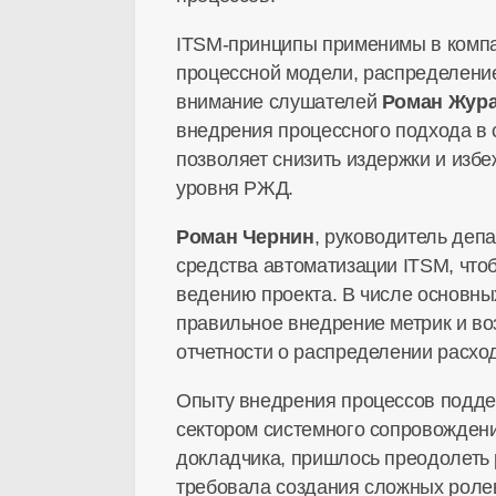
ITSM-принципы применимы в компа
процессной модели, распределение
внимание слушателей
Роман Жур
внедрения процессного подхода в 
позволяет снизить издержки и изб
уровня РЖД.
Роман Чернин
, руководитель деп
средства автоматизации ITSM, что
ведению проекта. В числе основны
правильное внедрение метрик и во
отчетности о распределении расхо
Опыту внедрения процессов подде
сектором системного сопровожден
докладчика, пришлось преодолеть 
требовала создания сложных ролев