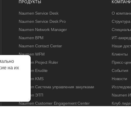
ПРОДУКТЫ
КОМПАН
Naumen Service Desk
О компан
Naumen Service Desk Pro
Структура
Naumen Network Manager
Специальн
Naumen BPM
ИТ-аккре
Naumen Contact Center
Наши дос
Naumen WFM
Клиенты
мально
Naumen Project Ruler
Пресс-цен
сие на их
Naumen Erudite
События
Naumen KMS
Новости
Naumen Система управления закупками
Исследов
Naumen ЭТП
Naumen И
Naumen Customer Engagement Center
Клуб лиде
Naumen Legal Tech
Naumen A
Naumen Enterprise Search
Контакты
Naumen Smart Expertise