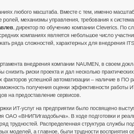
ниях любого масштаба. Вместе с тем, именно масштаб
 ролей, механизмы управления, требования к система
авлев
, директор по обучению компании Cleverics. По 
средних компаниях является небольшое число участник
ежать ряда сложностей, характерных для внедрения IТ
артамента внедрения компании NAUMEN, в своем докла
бы снизить риски проекта и дал несколько практическ
х факторов успешной автоматизации – наличие в ПО р
зможность получения оценки эффективности работы ИТ
дов на предоставление сервисов.
ржки ИТ-услуг на предприятии было посвящено выст
ия ОАО «ВНИПИгаздобыча». В ходе подготовки и реали
ряд трудностей. Распределенная структура службы по
ых моделей, а главное, были трудности восприятия с