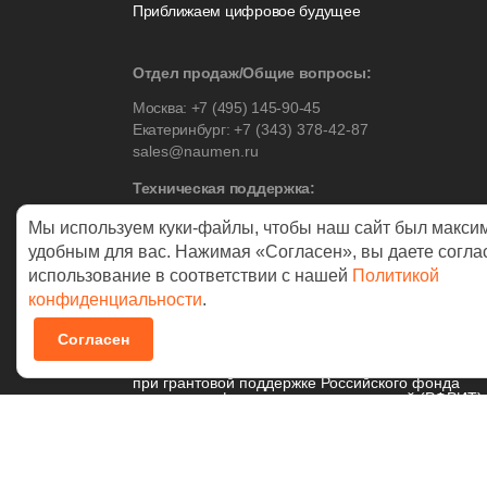
Приближаем цифровое будущее
Отдел продаж/Общие вопросы:
Москва:
+7 (495) 145-90-45
Екатеринбург:
+7 (343) 378-42-87
sales@naumen.ru
Техническая поддержка:
Москва:
+7 (495) 542-17-53
Мы используем куки-файлы, чтобы наш сайт был макси
Екатеринбург:
+7 (343) 378-42-88
удобным для вас. Нажимая «Согласен», вы даете согла
использование в соответствии с нашей
Политикой
конфиденциальности
.
© 2026 NAUMEN
Согласен
Технологические разработки осуществляются
при грантовой поддержке Российского фонда
развития информационных технологий (РФРИТ)
Политика в отношении
обработки персональных данных