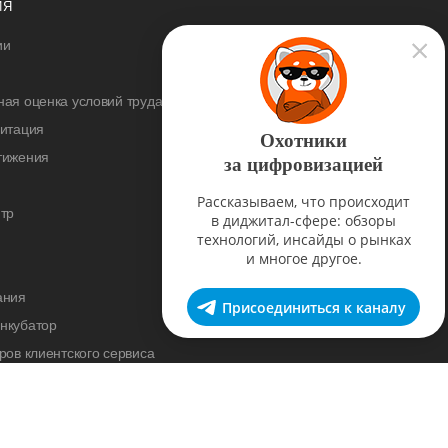
ИЯ
ии
ая оценка условий труда
дитация
Охотники
тижения
за цифровизацией
Рассказываем, что происходит
тр
в диджитал-сфере: обзоры
технологий, инсайды о рынках
и многое другое.
ания
Присоединиться к каналу
нкубатор
ров клиентского сервиса
cademy