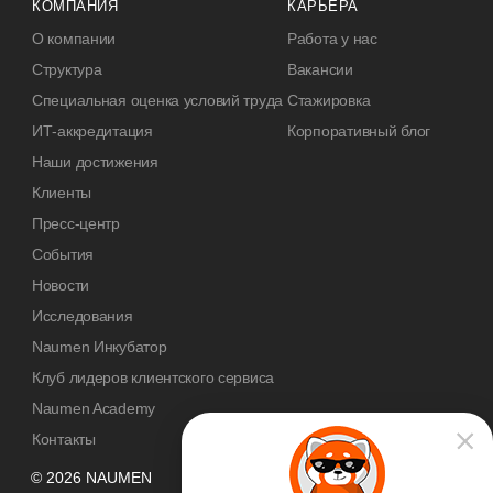
КОМПАНИЯ
КАРЬЕРА
О компании
Работа у нас
Структура
Вакансии
Специальная оценка условий труда
Стажировка
ИТ-аккредитация
Корпоративный блог
Наши достижения
Клиенты
Пресс-центр
События
Новости
Исследования
Naumen Инкубатор
Клуб лидеров клиентского сервиса
Naumen Academy
Контакты
© 2026 NAUMEN