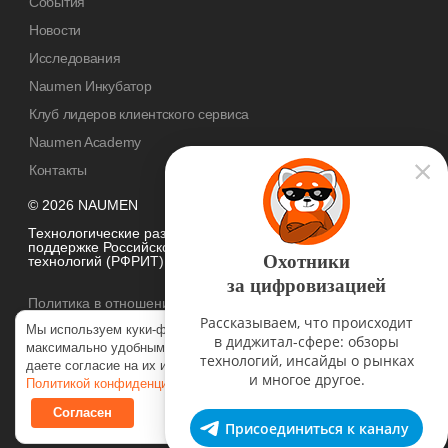
События
Новости
Исследования
Naumen Инкубатор
Клуб лидеров клиентского сервиса
Naumen Academy
Контакты
© 2026 NAUMEN
Технологические разработки осуществляются при грантовой
поддержке Российского фонда развития информационных
Охотники
технологий (РФРИТ)
за цифровизацией
Политика в отношении
обработки персональных данных
Рассказываем, что происходит
Мы используем куки-файлы, чтобы наш сайт был
в диджитал-сфере: обзоры
максимально удобным для вас. Нажимая «Согласен», вы
технологий, инсайды о рынках
даете согласие на их использование в соответствии с нашей
и многое другое.
Политикой конфиденциальности
.
Согласен
Присоединиться к каналу