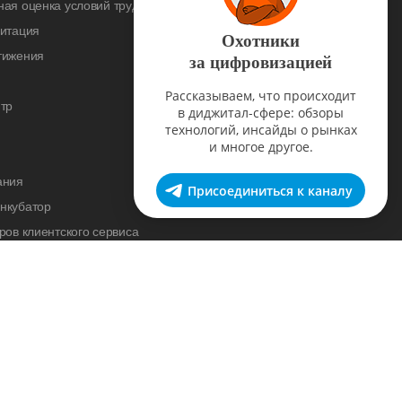
ая оценка условий труда
дитация
Охотники
тижения
за цифровизацией
Рассказываем, что происходит
тр
в диджитал-сфере: обзоры
технологий, инсайды о рынках
и многое другое.
ания
Присоединиться к каналу
нкубатор
ров клиентского сервиса
cademy
нас