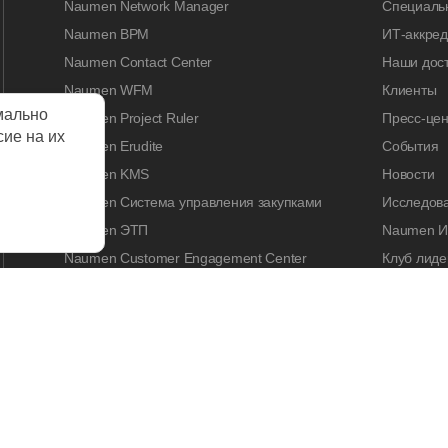
Naumen Network Manager
Специальн
Naumen BPM
ИТ-аккре
Naumen Contact Center
Наши дос
Naumen WFM
Клиенты
мально
Naumen Project Ruler
Пресс-цен
сие на их
Naumen Erudite
События
Naumen KMS
Новости
Naumen Система управления закупками
Исследов
Naumen ЭТП
Naumen И
Naumen Customer Engagement Center
Клуб лиде
Naumen Legal Tech
Naumen A
Naumen Enterprise Search
Контакты
Naumen Smart Expertise
КАРЬЕРА
Работа у 
Вакансии