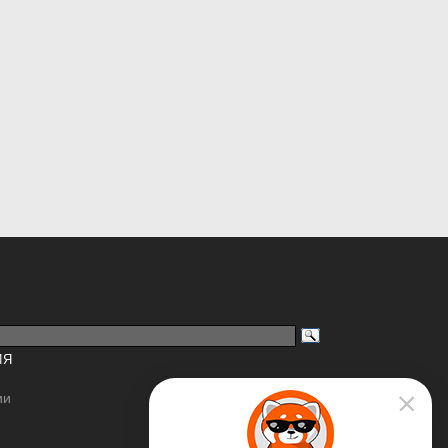
ИЯ
ии