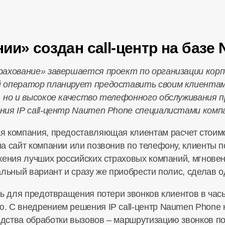
ии» создан call-центр на базе
рахование» завершается проект по организации корпо
й оператор планирует предоставить своим клиента
, но и высокое качество телефонного обслуживания п
ния IP call-центр Naumen Phone специалистами ком
я компания, предоставляющая клиентам расчет стоим
а сайт компании или позвонив по телефону, клиенты 
жения лучших российских страховых компаний, мгновен
альный вариант и сразу же приобрести полис, сделав 
ь для предотвращения потери звонков клиентов в часы
. С внедрением решения IP call-центр Naumen Phone 
ства обработки вызовов – маршрутизацию звонков по 