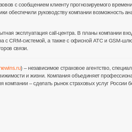
вызовов с сообщением клиенту прогнозируемого времен
ики обеспечили руководству компании возможность анал
тная эксплуатация call-центра. В планы компании вхо
тра с CRM-системой, а также с офисной АТС и GSM-шл
оров связи.
ewins.ru
) – независимое страховое агентство, специ
движимости и жизни. Компания объединяет профессио
ия компании – сделать рынок страховых услуг России