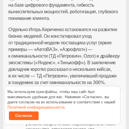
на базе цифрового фундамента, гибкость
вычислительных мощностей, роботизация, глубокого
понимание клиента.
Отдельно Игорь Кириченко остановился на развитии
бизнес-моделей
. Он констатировал уход
от традиционной модели поставщика услуг (яркие
примеры — «АвтоВАЗ», «Аэрофлот») —
к омниканальности (ТД «Петрович», Ozon) и драйверу
экосистемы («Яндекс», «Тинькофф»). В заключение
докладчик коротко рассказал о нескольких кейсах,
в их числе — ТД «Петрович», увеличивший продажи
в пандемию за счет омниканальности на 300%.
Мы используем куки-файлы, чтобы наш сайт был
максимально удобным для вас. Нажимая «Согласен», вы
По сути, цифровая трансформация —
даете согласие на их использование в соответствии с нашей
«переизобретение» самой компании заново.
Политикой конфиденциальности
.
Пределом цифровой трансформации является
Согласен
некое агрегатное состояние, когда компания,
условно говоря, готова «переизобретать» себя