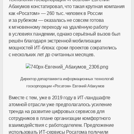
Абакумов констатировал, что такая крупная компания
как «Росатом» — 260 тыс. человек в России
и за рубежом — оказалась не совсем готова
к мгновенному переходу на удалённую работу
в условиях пандемии, однако серьёзный вызов был
решён благодаря экстренной мобилизации
мощностей
ИТ-блока
: сроки проектов сократились
с нескольких лет до считанных месяцев.
Директор департамента информационных технологий
госкорпорации «Росатом» Евгений Абакумов
Вместе с тем, уже в 2019 году в
ИТ-ландшафте
атомной отрасли уже предполагалось усиление
тренда на развитие цифровых сервисов для
сотрудников в плане организации комфортного
взаимодействия с работодателем. Предложение
использовать
ИТ-сервисы
Росатома получили