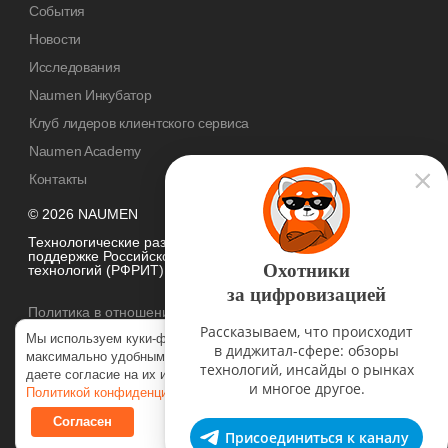
События
Новости
Исследования
Naumen Инкубатор
Клуб лидеров клиентского сервиса
Naumen Academy
Контакты
© 2026 NAUMEN
Технологические разработки осуществляются при грантовой
поддержке Российского фонда развития информационных
Охотники
технологий (РФРИТ)
за цифровизацией
Политика в отношении
обработки персональных данных
Рассказываем, что происходит
Мы используем куки-файлы, чтобы наш сайт был
в диджитал-сфере: обзоры
максимально удобным для вас. Нажимая «Согласен», вы
технологий, инсайды о рынках
даете согласие на их использование в соответствии с нашей
и многое другое.
Политикой конфиденциальности
.
Согласен
Присоединиться к каналу