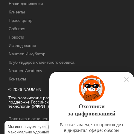
Наши достижения
Клиенты
Пресс-центр
События
Новости
Исследования
Naumen Инкубатор
Клуб лидеров клиентского сервиса
Naumen Academy
Контакты
© 2026 NAUMEN
Технологические разработки осуществляются при грантовой
поддержке Российского фонда развития информационных
Охотники
технологий (РФРИТ)
за цифровизацией
Политика в отношении
обработки персональных данных
Рассказываем, что происходит
Мы используем куки-файлы, чтобы наш сайт был
в диджитал-сфере: обзоры
максимально удобным для вас. Нажимая «Согласен», вы