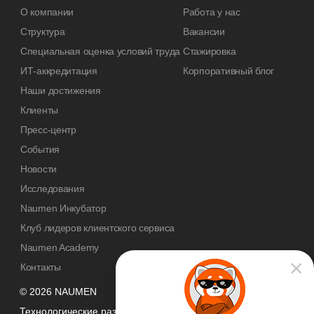
О компании
Работа у нас
Структура
Вакансии
Специальная оценка условий труда
Стажировка
ИТ-аккредитация
Корпоративный блог
Наши достижения
Клиенты
Пресс-центр
События
Новости
Исследования
Naumen Инкубатор
Клуб лидеров клиентского сервиса
Naumen Academy
Контакты
© 2026 NAUMEN
Технологические разработки осуществляются при грантовой