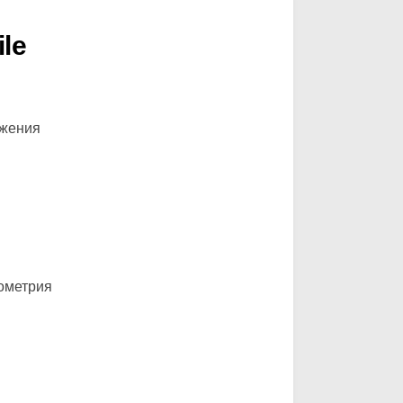
le
ожения
ометрия