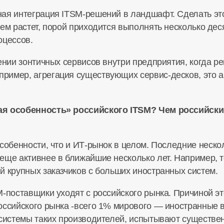
ная интеграция
ITSM-решений
в ландшафт. Сделать это
ем растет, порой приходится выполнять несколько дес
оцессов
.
оении зонтичных сервисов внутри предприятия, когда 
пример, агрегация существующих
сервис-десков
, это
я особенность» российского ITSM? Чем российски
собенности, что и
ИТ-рынок
в целом. Последние нескол
еще активнее в ближайшие несколько лет. Например, т
й крупных заказчиков с больших иностранных систем.
M-поставщики
уходят с российского рынка. Причиной эт
оссийского рынка -всего 1% мирового — иностранные в
 системы таких производителей, испытывают существе