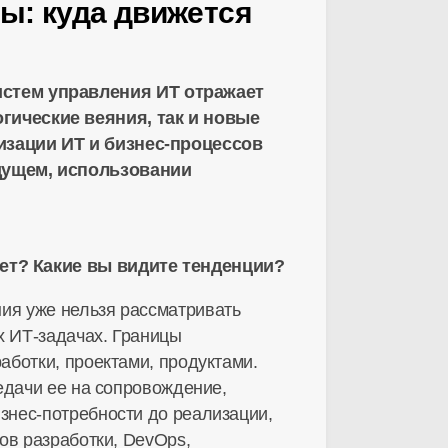
ы: куда движется
истем управления ИТ отражает
гические веяния, так и новые
изации ИТ и
бизнес-процессов
дущем, использовании
ет? Какие вы видите тенденции?
ния
уже нельзя рассматривать
их
ИТ-задачах
. Границы
аботки, проектами, продуктами.
едачи ее на сопровождение,
знес-потребности
до реализации,
ов разработки, DevOps,