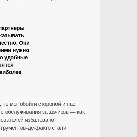
 партнеры
оказывать
естно. Они
ними нужно
го удобные
тятся
наиболее
не мог обойти стороной и нас.
ю обслуживания заказчиков — как
зователей избаловано
струментов-де-факто
стали