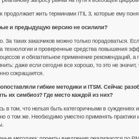
ет реальному запросу рынка на пути к всеобщей цифро
 продолжает жить терминами ITIL 3, которые ему поня
орые и предыдущую версию не осилили?
о. За таких заказчиков можно только порадоваться. Ес
а технологии и проверенные средства повышения эффе
оцессов и обязательное применение рекомендаций, а 
нить: даже если сегодня все хорошо, то это не значит, 
нно сокращается.
опоставляли гибкие методики и ITSM. Сейчас разоб
ить их симбиоз? Где место каждой из них?
ь в том, что нельзя быть категоричными в суждениях 
рно о том же. Необходимо уместно применять практики
ы.
зные методики: проекты внедрения реализуются по PM