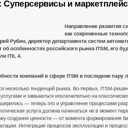
 Суперсервисы и маркетплейс
Направление развития с
как современные техноло
рий Рубин, директор департамента систем автомат
 об особенностях российского рынка ITSM, его бу
и ITIL 4.
бности компаний в сфере ITSM в последние пару л
ся несколько тенденций рынка.
Во-первых
,
ITSM-реше
-услугами
и замыкаться исключительно на классическ
ширились — теперь это и управление процессами разр
логическая услуга должна начинаться не в момент пер
чку создания ценности — от момента формирования
би
атации. Интеграция процессов эксплуатации и процесс