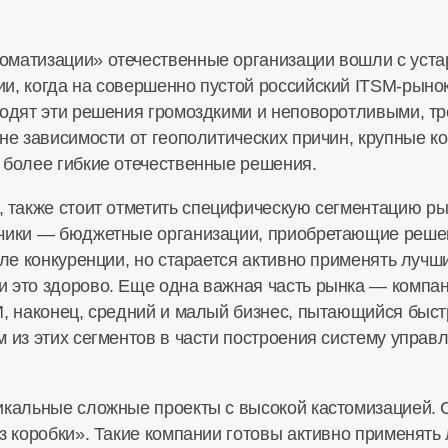
оматизации» отечественные организации вошли с ус
и, когда на совершенно пустой российский
ITSM-рыно
ходят эти решения громоздкими и неповоротливыми, 
вне зависимости от геополитических причин, крупные 
 более гибкие отечественные решения.
, также стоит отметить специфическую сегментацию р
зчики — бюджетные организации, приобретающие реше
оле конкуренции, но старается активно применять лучш
 это здорово. Еще одна важная часть рынка — компа
И, наконец, средний и малый бизнес, пытающийся быс
м из этих сегментов в части построения систему упра
икальные сложные проекты с высокой кастомизацией. С
з коробки». Такие компании готовы активно применять