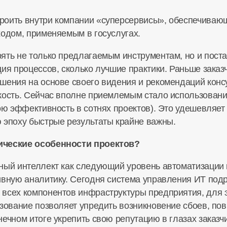
роить внутри компании «суперсервисы», обеспечиваю
ходом, применяемым в госуслугах.
рять не только предлагаемым инструментам, но и пос
ция процессов, сколько лучшие практики. Раньше зака
шения на основе своего видения и рекомендаций консу
кость. Сейчас вполне приемлемым стало использован
вою эффективность в сотнях проектов). Это удешевляет
 эпоху быстрые результаты крайне важны.
ические особенности проектов?
ный интеллект как следующий уровень автоматизации
ивную аналитику. Сегодня система управления ИТ под
 всех компонентов инфраструктуры предприятия, для 
зование позволяет упредить возникновение сбоев, пов
ечном итоге укрепить свою репутацию в глазах заказчи