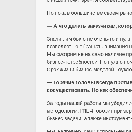
с нашей точки зрения соответству
Но пока в большинстве своем рынок
— А что делать заказчикам, кот
Значит, им было не
очень-то
и нужн
позволяет не обращать внимания н
Мы смотрим не на само наличие пр
бизнес-потребностей
. Но нужно пом
Срок жизни
бизнес-моделей
неукло
— Горячие головы всегда против
сосуществовать. Но как обеспеч
За годы нашей работы мы убедилис
методологии. ITIL 4 говорит приме
бизнес-задачи
, а также инструмент
Мы, например, сами используем ра