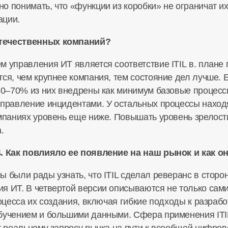
о понимать, что «функции из коробки» не ограничат их
ации.
отечественных компаний?
 управления ИТ является соответствие ITIL в. плане 
ся, чем крупнее компания, тем состояние дел лучше. 
 60–70% из них внедрены как минимум базовые процесс
управление инцидентами. У остальных процессы наход
омпаниях уровень еще ниже. Повышать уровень зрело
.
4. Как повлияло ее появление на наш рынок и как 
 были рады узнать, что ITIL сделал реверанс в сторо
я ИТ. В четвертой версии описываются не только сам
оцесса их создания, включая гибкие подходы к разработк
бучением и большими данными. Сфера применения ITIL