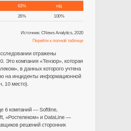
63%
н/д
26%
100%
Источник: CNews Analytics, 2020
Перейти к полной таблице
 исследовании отражены
10
. Это компания «Тензор», которая
елеком», в данных которого учтена
нию на инциденты информационной
н, 10 место).
ще 6 компаний — Softline,
t, «Ростелеком» и DataLine —
тавщиков решений сторонних