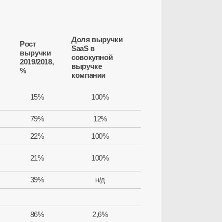
Доля выручки
Рост
SaaS в
выручки
совокупной
2019/2018,
выручке
%
компании
15%
100%
79%
12%
22%
100%
21%
100%
39%
н/д
86%
2,6%