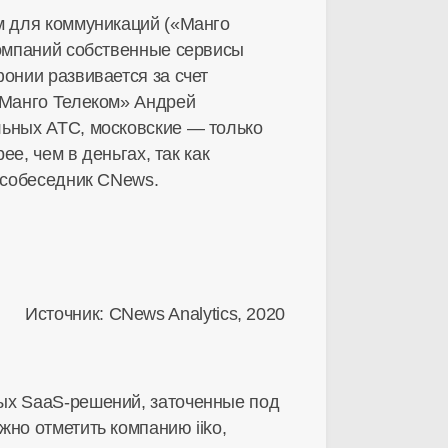
м для коммуникаций («Манго
компаний собственные сервисы
онии развивается за счет
«Манго Телеком» Андрей
льных АТС, московские — только
е, чем в деньгах, так как
т собеседник CNews.
Источник: CNews Analytics, 2020
вых
SaaS-решений
, заточенные под
но отметить компанию iiko,