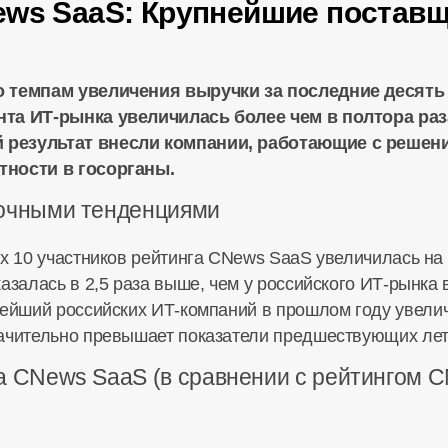
ews SaaS: Крупнейшие поставщ
 темпам увеличения выручки за последние десять л
ента
ИТ-рынка
увеличилась более чем в полтора раза
 результат внесли компании, работающие с решен
тности в госорганы.
ночными тенденциями
х 10 участников рейтинга CNews SaaS увеличилась на 
азалась в 2,5 раза выше, чем у российского
ИТ-рынка
в
нейший российских
ИТ-компаний
в прошлом году увелич
чительно превышает показатели предшествующих лет (2
а CNews SaaS (в сравнении с рейтингом 