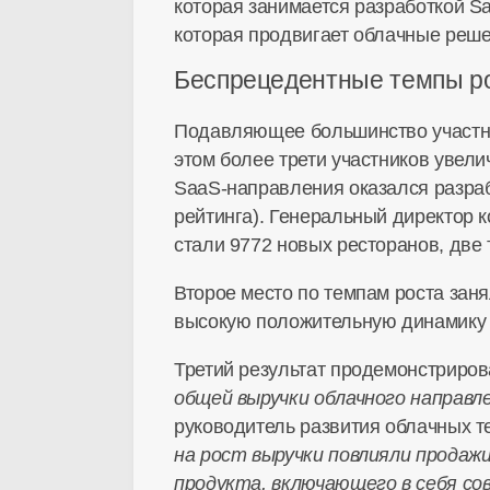
которая занимается разработкой
S
которая продвигает облачные реше
Беспрецедентные темпы р
Подавляющее большинство участни
этом более трети участников увели
SaaS-направления
оказался разраб
рейтинга). Генеральный директор 
стали 9772 новых ресторанов, две 
Второе место по темпам роста зан
высокую положительную динамику с
Третий результат продемонстрировал
общей выручки облачного направлени
руководитель развития облачных 
на рост выручки повлияли продаж
продукта, включающего в себя с