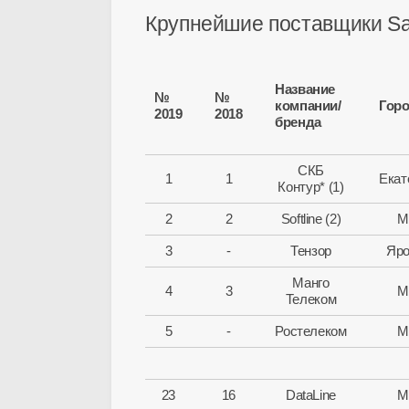
Крупнейшие поставщики Sa
Название
№
№
компании/
Гор
2019
2018
бренда
СКБ
1
1
Екат
Контур* (1)
2
2
Softline (2)
М
3
-
Тензор
Яро
Манго
4
3
М
Телеком
5
-
Ростелеком
М
23
16
DataLine
М