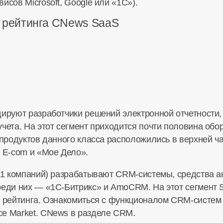
исов Microsoft, Google или «1С»).
 рейтинга CNews SaaS
дируют разработчики решений электронной отчетности,
чета. На этот сегмент приходится почти половина обор
 продуктов данного класса расположились в верхней ч
,
E-com
и «Мое Дело».
(11 компаний) разрабатывают
CRM-системы
, средства 
среди них —
«1С-Битрикс»
и AmoCRM. На этот сегмент 
я рейтинга. Ознакомиться с функционалом
CRM-систем
се
Market. CNews в разделе CRM.