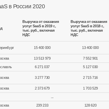
aS в России 2020
Выручка от оказания
Выручка от оказания
услуг SaaS в 2019 г.,
услуг SaaS в 2018 г.,
од
тыс. руб., включая
тыс. руб., включая
НДС
НДС
еринбург
15 400 000
13 400 000
осква
13 513 979
7 552 901
славль
6 271 037
5 127 030
осква
3 277 730
2 715 716
осква
2 373 679
1 703 529
...
осква
239 233
128 620