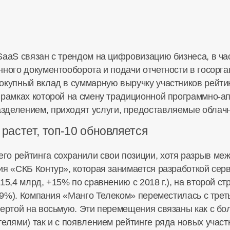
SaaS связан с трендом на цифровизацию бизнеса, в ча
нного документооборота и подачи отчетности в госорг
купный вклад в суммарную выручку участников рейтинг
 рамках которой на смену традиционной
программно-а
азделением
, приходят услуги, предоставляемые обла
 растет,
топ-10
обновляется
о рейтинга сохранили свои позиции, хотя разрыв меж
я «СКБ Контур», которая занимается разработкой серв
15,4 млрд, +15% по сравнению с 2018 г.), на второй 
+79%). Компания «Манго Телеком» переместилась с трет
вертой на восьмую. Эти перемещения связаны как с бо
елями) так и с появлением рейтинге ряда новых участ