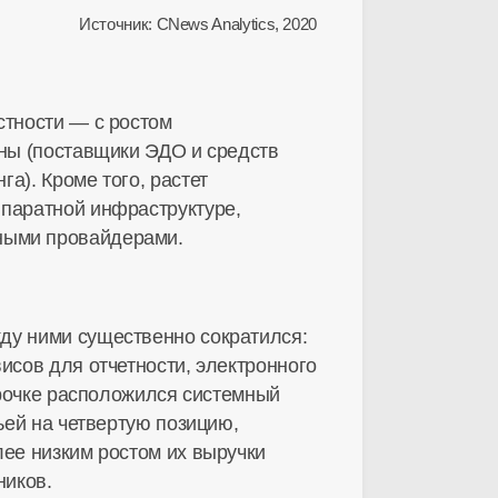
Источник: CNews Analytics, 2020
стности — с ростом
аны (поставщики ЭДО и средств
а). Кроме того, растет
ппаратной
инфраструктуре,
чными провайдерами.
ду ними существенно сократился:
исов для отчетности, электронного
строчке расположился системный
ьей на четвертую позицию,
лее низким ростом их выручки
ников.