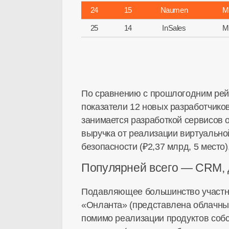
24
15
Naumen
М
25
14
InSales
М
По сравнению с прошлогодним рейт
показатели 12 новых разработчико
занимается разработкой сервисов о
выручка от реализации виртуальн
безопасности (₽2,37 млрд, 5 место)
Популярней всего — CRM, 
Подавляющее большинство участник
«Онланта» (представлена облачным 
помимо реализации продуктов собс