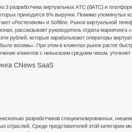
ено 3 разработчика виртуальных АТС (ВАТС) и платфор
а которых приходится 8% выручки. Помимо упомянутых 
ют «Ростелеком» и Softline. Рынок виртуальной телеф
ионах, рассказывает руководитель отдела маркетинга 
сяти рублей, которые зарабатывают операторы виртуа
 было восемь». При этом в клиентах рынок растет быстре
лечения клиентов с невыскоим средним чеком, уточняе
тинга CNews SaaS
 несколько разработчиков специализированных, нише
ых отраслей. Среди представителей этой категории мож