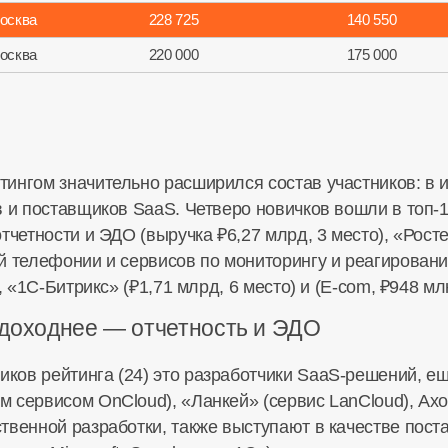
осква
228 725
140 550
осква
220 000
175 000
ингом значительно расширился состав участников: в
в и поставщиков SaaS. Четверо новичков вошли в
топ-
тчетности и ЭДО (выручка ₽6,27 млрд, 3 место), «Рост
ой телефонии и сервисов по мониторингу и реагирова
,
«1С-Битрикс»
(₽1,71 млрд, 6 место) и (
E-com
, ₽948 мл
доходнее — отчетность и ЭДО
ов рейтинга (24) это разработчики
SaaS-решений
, е
сервисом OnCloud), «Ланкей» (сервис LanCloud), Axof
твенной разработки, также выступают в качестве пос