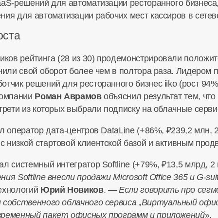
aaS-решений
для автоматизации ресторанного бизнеса,
ния для автоматизации рабочих мест кассиров в сетев
оста
ков рейтинга (28 из 30) продемонстрировали положит
чили свой оборот более чем в полтора раза. Лидером 
отчик решений для ресторанного бизнес iiko (рост 94%
компании
Роман Аврамов
объяснил результат тем, что 
трети из которых выбрали подписку на облачные серви
ял оператор
дата-центров
DataLine (+86%, ₽239,2 млн, 
 низкой стартовой клиентской базой и активным прод
 системный интегратор Softline (+79%, ₽13,5 млрд, 2 
я Softline внесли продажи Microsoft Office 365 и
G-sui
технологий
Юрий Новиков
. —
Если говорить про сегме
и собственного облачного сервиса „Виртуальный оф
овременный пакет офисных программ и приложений
».