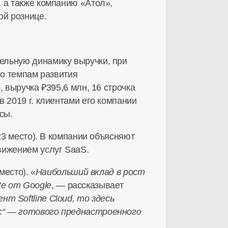
 а также компанию «Атол»,
ой рознице.
ельную динамику выручки, при
по темпам развития
, выручка ₽395,6 млн, 16 строчка
в 2019 г. клиентами его компании
сы.
23 место). В компании объясняют
вижением услуг SaaS.
место). «
Наибольший вклад в рост
te
от Google
, — рассказывает
нт Softline Cloud, то здесь
ис“ — готового преднастроенного