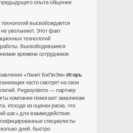
а предыдущего опыта общения
х технологий высвобождается
не увольняют. Этот факт
ационных технологий
во работы. Высвободившиеся
кономии времени сотрудников
аправления «Ланит БиПиЭм»
Игорь
рганизации часто смотрят на свои
ателей. Pegasystems — партнер
кты компании помогают заказчикам
. Исходя из оценки риска, что
ий шаг» для взаимодействия.
квалифицированные специалисты
сколько дней, быстро