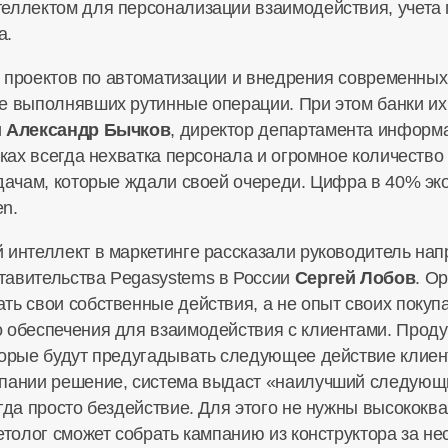
теллектом для персонализации взаимодействия, учет
а.
ате проектов по автоматизации и внедрения современны
е выполнявших рутинные операции. При этом банки их 
и
Александр Бычков
, директор департамента информ
анках всегда нехватка персонала и огромное количест
адачам, которые ждали своей очереди. Цифра в 40% э
n.
й интеллект в маркетинге рассказали руководитель н
тавительства Pegasystems в России
Сергей Лобов
. О
ть свои собственные действия, а не опыт своих покуп
 обеспечения для взаимодействия с клиентами. Проду
торые будут предугадывать следующее действие клиента
мпании решение, система выдаст «наилучший следующ
огда просто бездействие. Для этого не нужны высоко
етолог сможет собрать кампанию из конструктора за не