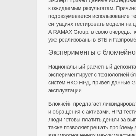
Эксперт привел данные исследован
к ожидаемым результатам. Причино
подразумевается использование те
ситуациях тестировать модели на ц
А RAMAX Group, в свою очередь, п
уже реализованы в ВТБ и Газпромб
Эксперименты с блокчейн
Национальный расчетный депозита
экспериментирует с технологией б
систем НКО НРД, привел данные Ga
эксплуатации.
Блокчейн предлагает ликвидироват
и обращения с активами. НРД тести
Люди готовы платить деньги за вып
также позволяет решать проблему 
взаимоотношениях между участника