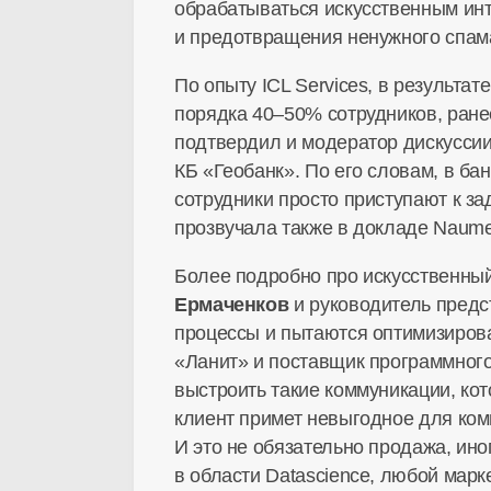
обрабатываться искусственным ин
и предотвращения ненужного спам
По опыту ICL Services, в результ
порядка 40–50% сотрудников, ране
подтвердил и модератор дискусси
КБ «Геобанк». По его словам, в б
сотрудники просто приступают к з
прозвучала также в докладе Naume
Более подробно про искусственны
Ермаченков
и руководитель предс
процессы и пытаются оптимизирова
«Ланит» и поставщик программного
выстроить такие коммуникации, ко
клиент примет невыгодное для ко
И это не обязательно продажа, ин
в области Datascience, любой марк