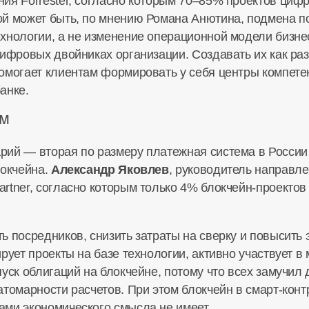
ия Forrester, согласно которым 70–85% проектов циф
й может быть, по мнению Романа Анютина, подмена п
хнологии, а не изменение операционной модели бизнеса
ифровых двойниках организации. Создавать их как раз 
омогает клиентам формировать у себя центры компетен
анке.
ом
рий — вторая по размеру платежная система в России
локчейна.
Александр Яковлев
, руководитель направл
rtner, согласно которым только 4%
блокчейн-проектов
ь посредников, снизить затраты на сверку и повысит
рует проекты на базе технологии, активно участвует 
уск облигаций на блокчейне, потому что всех замучил
атомарности расчетов. При этом блокчейн в
смарт-конт
ми экономического смысла не имеет.