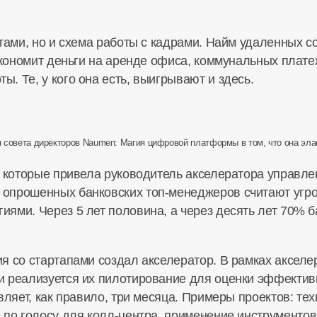
тами, но и схема работы с кадрами. Найм удаленных с
экономит деньги на аренде офиса, коммунальных плате
 Те, у кого она есть, выигрывают и здесь.
н совета директоров Naumen: Магия цифровой платформы в том, что она элас
, которые привела руководитель акселератора управ
% опрошенных банковских
топ-менеджеров
считают угр
ями. Через 5 лет половина, а через десять лет 70% б
я со стартапами создал акселератор. В рамках акселе
 реализуется их пилотирование для оценки эффективн
вляет, как правило, три месяца. Примеры проектов: т
 по голосу для
колл-центра
, применение инструментов