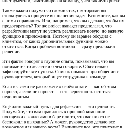
инструментам, замотивировал команду, учел такие-то риски.
Также важно подумать о сложностях, с которыми вы
столкнулись в процессе выполнения задач. Вспомните, как вы
с ними справились. Или, например, что вы сделали, чтобы их
предотвратить? Тот же project manager предполагал, что
разработчики могут не успеть реализовать новую, но важную
функцию в приложении. Поэтому он заранее обсудил с
клиентом, от каких дополнительных функций можно
отказаться. Когда проблема возникла — сразу предложил
решение.
Эти факты говорят о глубине опыта, показывают, что вы
понимаете что делаете и о чем говорите. Обязательно
зафиксируйте все пункты. Список поможет при общении с
руководителем, который ищет сотрудника в команду.
Если вы сами не расскажете о своём опыте — вас об этом
спросят, а если не спросят — есть вероятность остаться
недопонятым.
Ещё один важный пункт для рефлексии — это ценности.
Подумайте, что вам нравилось в прошлой компании:
посиделки с коллегами в баре или то, что вас никто не
беспокоил в выходные? А может, руководство делало все
возможное для вашего роста? Выпишите все, что приходит в