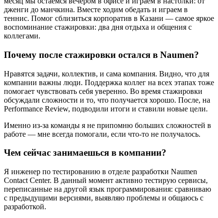
месяц мы остаемся вечером в офисе и играем в настолки: от
дженги до манчкина. Вместе ходим обедать и играем в
теннис. Помог сблизиться корпоратив в Казани — самое яркое
воспоминание стажировки: два дня отдыха и общения с
коллегами.
Почему после стажировки остался в Naumen?
Нравятся задачи, коллектив, и сама компания. Видно, что для
компании важны люди. Поддержка коллег на всех этапах тоже
помогает чувствовать себя уверенно. Во время стажировки
обсуждали сложности и то, что получается хорошо. После, на
Performance Review, подводили итоги и ставили новые цели.
Именно из-за команды я не припомню больших сложностей в
работе — мне всегда помогали, если что-то не получалось.
Чем сейчас занимаешься в компании?
Я инженер по тестированию в отделе разработки Naumen
Contact Center. В данный момент активно тестирую сервисы,
переписанные на другой язык программирования: сравниваю
с предыдущими версиями, выявляю проблемы и общаюсь с
разработкой.