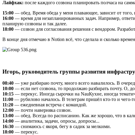
Лайфхак:
после каждого созвона планировать полчаса на самма
15:00
— обед. Время обеда у меня плавающее, зависит от того,
16:00
— время для незапланированных задач. Например, ответи
планирую созвоны и так далее.
18:00
— созвон для согласования решения с вендором. Разработ
В конце дня отмечаю в Notion всё, что сделала и сколько врем
Игорь, руководитель группы развития инфраст
08:40
— уже разбираю почту, много всего навалилось. В очередн
10:00
— если нет созвона, то продолжаю разбирать почту. О, д
10:15
— перекус. Иногда сырочки на NauКухне, иногда тематич
11:00
— рубилово началось. В телеграм пришёл кто-то и чего-то
11:20
— ежедневная встреча с командой.
12:00
— почти наверняка созвон.
13:00
— обед. Всегда по расписанию. Как же хорошо, что в кале
14:00
— аналитика, задачи, опросы, допросы...
16:30
— снимаюсь с якоря, бегу в садик за мелкими.
18:00
— перекус.