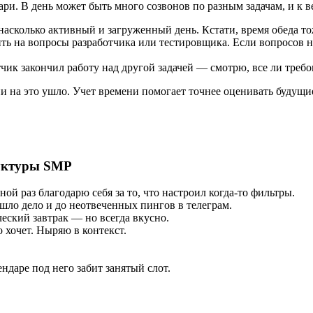
ри. В день может быть много созвонов по разным задачам, и к в
 насколько активный и загруженный день. Кстати, время обеда т
ть на вопросы разработчика или тестировщика. Если вопросов н
чик закончил работу над другой задачей — смотрю, все ли треб
ени на это ушло. Учет времени помогает точнее оценивать будущие
руктуры SMP
ой раз благодарю себя за то, что настроил когда-то фильтры.
ошло дело и до неотвеченных пингов в телеграм.
еский завтрак — но всегда вкусно.
 хочет. Ныряю в контекст.
ндаре под него забит занятый слот.