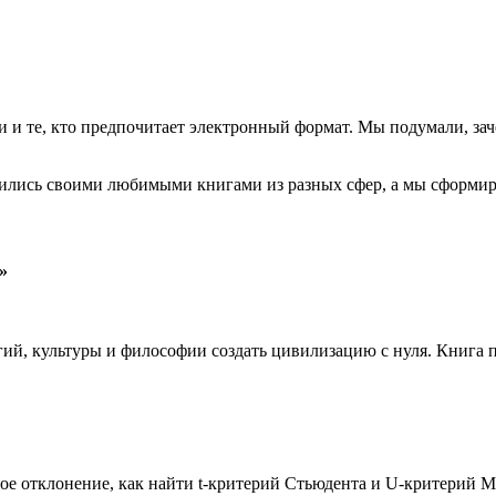
ги и те, кто предпочитает электронный формат. Мы подумали, за
ись своими любимыми книгами из разных сфер, а мы сформиров
»
гий, культуры и философии создать цивилизацию с нуля. Книга
тное отклонение, как найти t-критерий Стьюдента и U-критерий 