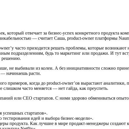
к, который отвечает за бизнес-успех конкретного продукта комп
икабельностью — считает Саша, product-owner платформы Naume
-owner’у часто приходится решать проблемы, которые возникают 
жным подразделениям, будь то маркетинг или продажи. И тут вс
у решению.
ше, не выбивали из колеи. А без инициативности сложно принес
ь — начинаешь расти.
ного примеров, когда до product-owner’ов вырастают аналитики,
се слишком часто меняется — нет гайда, как преуспеть.
омпаний или CEO стартапов. С ними здорово обмениваться опыт
я успешных стартапов».
го тестирования идей и выбора бизнес-модели».
еры продукта. Как лучшие в мире продакт-менеджеры создают к
культура Netflix».