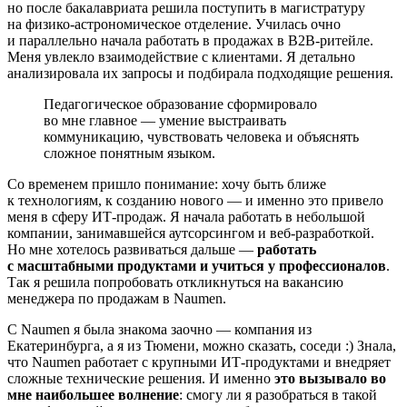
но после бакалавриата решила поступить в магистратуру
на физико-астрономическое отделение. Училась очно
и параллельно начала работать в продажах в B2B-ритейле.
Меня увлекло взаимодействие с клиентами. Я детально
анализировала их запросы и подбирала подходящие решения.
Педагогическое образование сформировало
во мне главное — умение выстраивать
коммуникацию, чувствовать человека и объяснять
сложное понятным языком.
Со временем пришло понимание: хочу быть ближе
к технологиям, к созданию нового — и именно это привело
меня в сферу ИТ-продаж. Я начала работать в небольшой
компании, занимавшейся аутсорсингом и веб-разработкой.
Но мне хотелось развиваться дальше —
работать
с масштабными продуктами и учиться у профессионалов
.
Так я решила попробовать откликнуться на вакансию
менеджера по продажам в Naumen.
С Naumen я была знакома заочно — компания из
Екатеринбурга, а я из Тюмени, можно сказать, соседи :) Знала,
что Naumen работает с крупными ИТ-продуктами и внедряет
сложные технические решения. И именно
это вызывало во
мне наибольшее волнение
: смогу ли я разобраться в такой