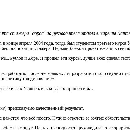
ента-стажера "дорос" до руководителя отдела внедрения Naum
 в конце апреля 2004 года, тогда был студентом третьего курса
 был на позиции стажера. Первый боевой проект начали в сентяб
L, Python и Zope. Я прошел эти курсы, лучше всех сделал тесто
тел работать. После нескольких лет разработки стало скучно писа
 аналитику с кодированием.
ят сейчас в Naumen, как когда-то пришел и я…
у) предсказуемо качественный результат.
д кажется, что всё просто. Нужно отвечать за взятые обязательств
 которой от вас ждут. Нельзя преподносить руководителю «сюрпр