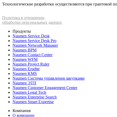
Технологические разработки осуществляются при грантовой 
Политика в отношении
обработки персональных данных
Продукты
Naumen Service Desk
Naumen Service Desk Pro
Naumen Network Manager
Naumen BPM
Naumen Contact Center
Naumen WFM
Naumen Project Ruler
Naumen Erudite
Naumen KMS
Naumen Система управления закупками
Naumen ЭТП
Naumen Customer Engagement Center
Naumen Legal Tech
Naumen Enterprise Search
Naumen Smart Expertise
Компания
О компании