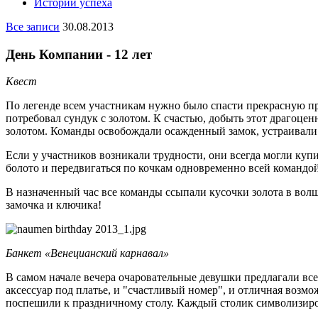
Истории успеха
Все записи
30.08.2013
День Компании - 12 лет
Квест
По легенде всем участникам нужно было спасти прекрасную при
потребовал сундук с золотом. К счастью, добыть этот драгоце
золотом. Команды освобождали осажденный замок, устраивали 
Если у участников возникали трудности, они всегда могли куп
болото и передвигаться по кочкам одновременно всей командой
В назначенный час все команды ссыпали кусочки золота в вол
замочка и ключика!
Банкет «Венецианский карнавал»
В самом начале вечера очаровательные девушки предлагали все
аксессуар под платье, и "счастливый номер", и отличная возмо
поспешили к праздничному столу. Каждый столик символизиро