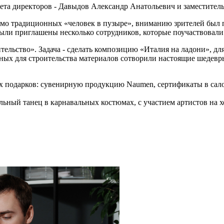
ета директоров - Давыдов Александр Анатольевич и заместитель
мо традиционных «человек в пузыре», вниманию зрителей был 
е были приглашены несколько сотрудников, которые поучаствова
ельство». Задача - сделать композицию «Италия на ладони», дл
нных для строительства материалов сотворили настоящие шедевр
 подарков: сувенирную продукцию Naumen, сертификаты в салон
ьный танец в карнавальных костюмах, с участием артистов на х