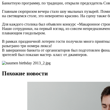
Банкетную программу, по традиции, открыли председатель Сов
Главным сюрпризом вечера стало шоу мыльных пузырей. Поми
на светящемся столе, это невероятно красиво. На сцену такж
Для каждого столика был объявлен конкурс «Макаронное строит
Наши сотрудники, на первый взгляд, из совсем непредназначе
плавающим гондольером.
В рамках праздничной лотереи гости получили много приятных
разыграно три номера люкса!
В завершении банкета от организаторов был подготовлен финал
зрителей был показан мастер- класс от джамперов.
Похожие новости