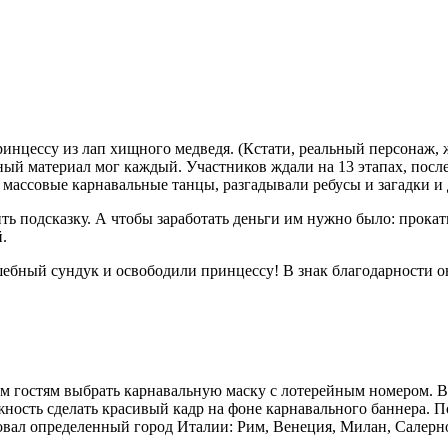
нцессу из лап хищного медведя. (Кстати, реальный персонаж, жи
нный материал мог каждый. Участников ждали на 13 этапах, пос
массовые карнавальные танцы, разгадывали ребусы и загадки и 
ить подсказку. А чтобы заработать деньги им нужно было: прокат
.
шебный сундук и освободили принцессу! В знак благодарности о
м гостям выбрать карнавальную маску с лотерейным номером. Вы
жность сделать красивый кадр на фоне карнавального баннера. П
вал определенный город Италии: Рим, Венеция, Милан, Салерно