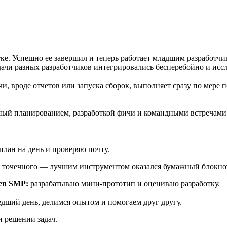
ке. Успешно ее завершил и теперь работает младшим разработчи
адачи разных разработчиков интегрировались бесперебойно и ис
чи, вроде отчетов или запуска сборок, выполняет сразу по мере
нный планированием, разработкой фичи и командными встречами
план на день и проверяю почту.
я точечного — лучшим инструментом оказался бумажный блокно
en SMP:
разрабатываю мини-прототип и оцениваю разработку.
едший день, делимся опытом и помогаем друг другу.
и решении задач.