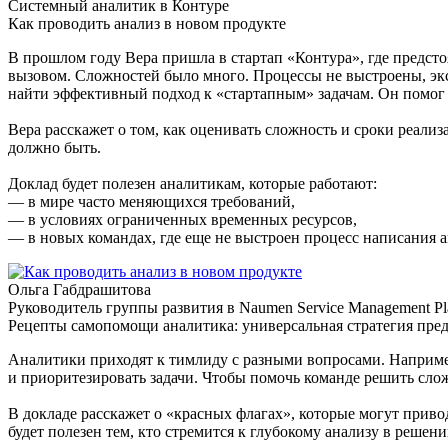
Системный аналитик в Контуре
Как проводить анализ в новом продуктe
В прошлом году Вера пришла в стартап «Контура», где предсто
вызовом. Сложностей было много. Процессы не выстроены, экс
найти эффективный подход к «стартапным» задачам. Он помог 
Вера расскажет о том, как оценивать сложность и сроки реали
должно быть.
Доклад будет полезен аналитикам, которые работают:
— в мире часто меняющихся требований,
— в условиях ограниченных временных ресурсов,
— в новых командах, где еще не выстроен процесс написания 
Ольга Габдрашитова
Руководитель группы развития в Naumen Service Management Pl
Рецепты самопомощи аналитика: универсальная стратегия пр
Аналитики приходят к тимлиду с разными вопросами. Например
и приоритезировать задачи. Чтобы помочь команде решить сло
В докладе расскажет о «красных флагах», которые могут приво
будет полезен тем, кто стремится к глубокому анализу в решени